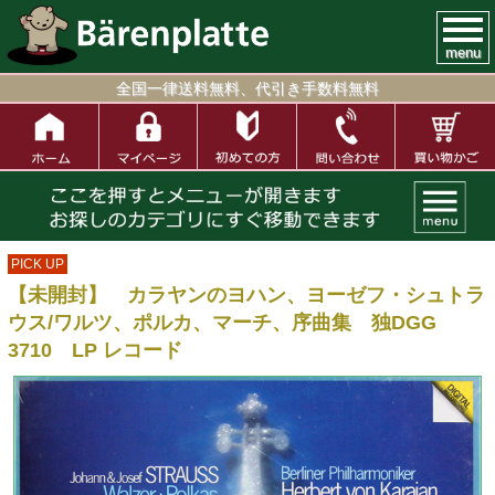
menu
全国一律送料無料、代引き手数料無料
PICK UP
【未開封】 カラヤンのヨハン、ヨーゼフ・シュトラ
ウス/ワルツ、ポルカ、マーチ、序曲集 独DGG
3710 LP レコード