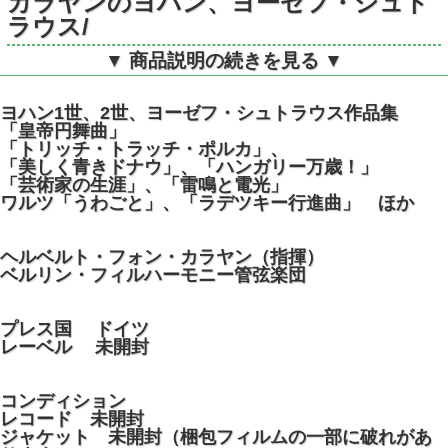
カラヤンのヨハン、ヨーゼフ・シュト
ラウス/
▼ 商品説明の続きを見る ▼
ワルツ、ポルカ、マーチ、序曲集
ヨハン1世、2世、ヨーゼフ・シュトラウス作品集
独DGG 2741003 STEREO デジタ
「皇帝円舞曲」
ル 3LP
「トリッチ・トラッチ・ポルカ」、
「美しく青きドナウ」、「ハンガリー万歳！」
「芸術家の生涯」、「雷鳴と電光」
ワルツ「うわごと」、「ラデツキー行進曲」 ほか
ヘルベルト・フォン・カラヤン（指揮）
ベルリン・フィルハーモニー管弦楽団
プレス国 ドイツ
レーベル 未開封
コンディション
レコード 未開封
ジャケット 未開封（梱包フィルムの一部に破れがあ