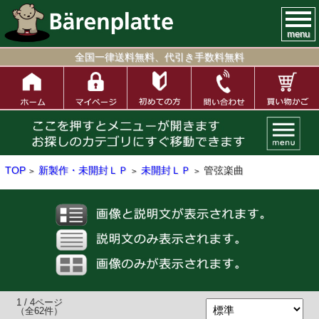
menu
全国一律送料無料、代引き手数料無料
TOP
新製作・未開封ＬＰ
未開封ＬＰ
管弦楽曲
>
>
>
1 / 4ページ
（全62件）