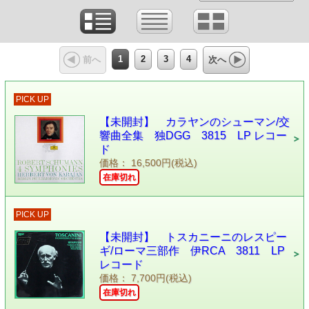
1
2
3
4
前へ
次へ
PICK UP
【未開封】 カラヤンのシューマン/交
響曲全集 独DGG 3815 LP レコー
ド
価格： 16,500円(税込)
在庫切れ
PICK UP
【未開封】 トスカニーニのレスピー
ギ/ローマ三部作 伊RCA 3811 LP
レコード
価格： 7,700円(税込)
在庫切れ