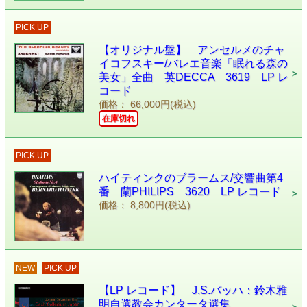
PICK UP
【オリジナル盤】 アンセルメのチャ
イコフスキー/バレエ音楽「眠れる森の
美女」全曲 英DECCA 3619 LP レ
コード
価格： 66,000円(税込)
在庫切れ
PICK UP
ハイティンクのブラームス/交響曲第4
番 蘭PHILIPS 3620 LP レコード
価格： 8,800円(税込)
NEW
PICK UP
【LP レコード】 J.S.バッハ：鈴木雅
明自選教会カンタータ選集