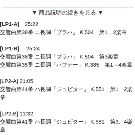
完全限定生産
▼ 商品説明の続きを見る ▼
若杉、N響のモーツ
[LP1-A]
25:22
交響曲第38番 ニ長調「プラハ」 K.504 第1、2楽章
ァルト
[LP1-B]
25:24
交響曲第38番 ニ長調「プラハ」 K.504 第3楽章
交響曲第35、38、41番
交響曲第35番 ニ長調「ハフナー」 K.385 第1～4楽章
ALTLP170/1 2LP
[LP2-A] 21:05
交響曲第41番 ハ長調「ジュピター」 K.551 第1、2楽
章
[LP2-B] 11:32
交響曲第41番 ハ長調「ジュピター」 K.551 第3、4楽
章