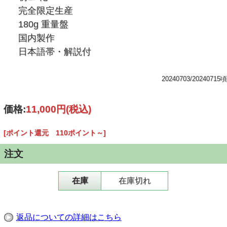
LP化。若杉ならではの品格あふれる清流の如き調べ
完全限定生産
でモーツァルトの天才的音楽がじつに好ましく滋味豊
180g 重量盤
かに奏でられ、立体的な部分のあざやかな音響コント
国内製作
ロールにも耳を奪われます。必要なものはすべてモー
日本語帯・解説付
ツァルトのスコアにあると言わんばかり、どこまでも
澄みきって一切の無駄をもたない名演奏。まちがいな
くモーツァルト演奏史に残るべき永遠性をもつ結晶の
20240703/20240715頃
ような逸品です。NHK正規音源を基にLP用の新マス
タリングを施し、レコードとして納得のいく音にしあ
価格:
11,000円
(税込)
げました。
[ポイント還元 110ポイント～]
(キングインターナショナル)
注文
※2…メーカーの都合により、発売日が変動する場合がございます
在庫
在庫切れ
返品についての詳細はこちら