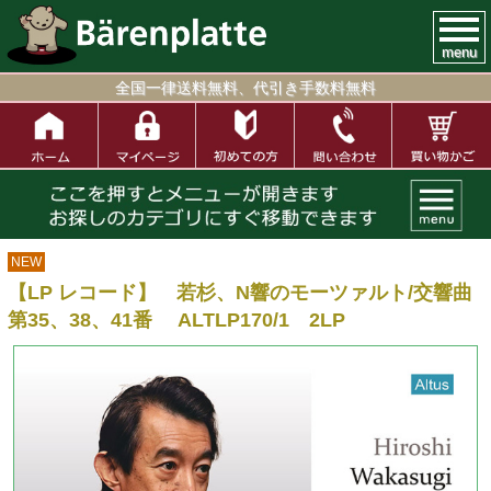
menu
全国一律送料無料、代引き手数料無料
NEW
【LP レコード】 若杉、N響のモーツァルト/交響曲
第35、38、41番 ALTLP170/1 2LP