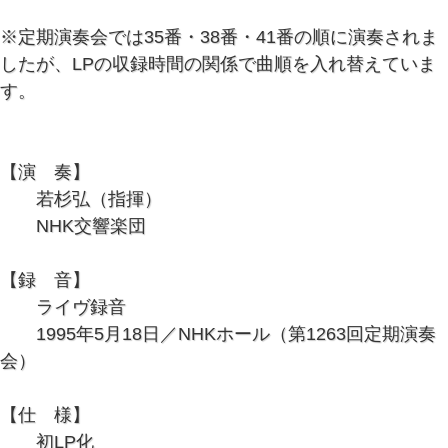
※定期演奏会では35番・38番・41番の順に演奏されま
したが、LPの収録時間の関係で曲順を入れ替えていま
す。
【演 奏】
若杉弘（指揮）
NHK交響楽団
【録 音】
若杉N響の名演・初LP化！
ライヴ録音
どこまでも澄みきって一切の無駄をもたない清新のモ
1995年5月18日／NHKホール（第1263回定期演奏
ーツァルト演奏
会）
【仕 様】
モーツァルト・プログラムによる一夜の公演を初
初LP化