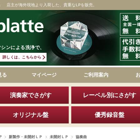
」 店主が海外現地より入荷した、貴重なLPを販売。
マシンによる洗浄で、
詳しくは、こちらから
見る
マイページ
ご利用案内
演奏家でさがす
レーベル別にさがす
オリジナル盤
優秀録音盤
P
新製作・未開封ＬＰ
未開封ＬＰ
協奏曲