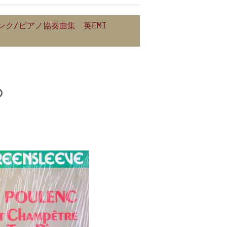
ンク/ピアノ協奏曲集 英EMI
の