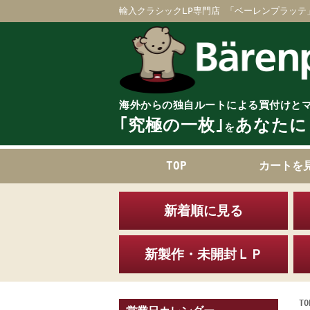
輸入クラシックLP専門店 「ベーレンプラッテ
海外からの独自ルートによる買付けと
｢究極の一枚｣
あなたに
を
TOP
カートを
新着順に見る
新製作・未開封ＬＰ
TO