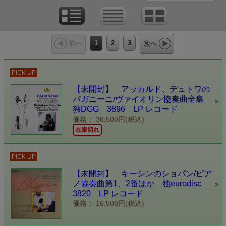
1
2
3
前へ
次へ
PICK UP
【未開封】 アッカルド、デュトワの
パガニーニ/ヴァイオリン協奏曲全集
独DGG 3896 LP レコード
価格： 38,500円(税込)
在庫切れ
PICK UP
【未開封】 キーシンのショパン/ピア
ノ協奏曲第1、2番ほか 独eurodisc
3820 LP レコード
価格： 16,500円(税込)