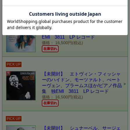
PICK UP
【未開封】 ベロフ、マズアのリスト/
ピアノと管弦楽のための作品集 独
EMI 3811 LP レコード
価格： 16,500円(税込)
在庫切れ
PICK UP
【未開封】 エトヴィン・フィッシャ
ーのハイドン、モーツァルト、べート
ーヴェン、ブラームスほか/ピアノ作品
集 独EMI 3811 LP レコード
価格： 16,500円(税込)
在庫切れ
PICK UP
【未開封】 シュナーベル、サージェ