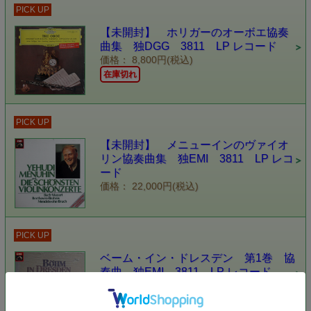
PICK UP
【未開封】 ホリガーのオーボエ協奏
曲集 独DGG 3811 LP レコード
価格： 8,800円(税込)
在庫切れ
PICK UP
【未開封】 メニューインのヴァイオ
リン協奏曲集 独EMI 3811 LP レコ
ード
価格： 22,000円(税込)
PICK UP
ベーム・イン・ドレスデン 第1巻 協
奏曲 独EMI 3811 LP レコード
価格： 38,500円(税込)