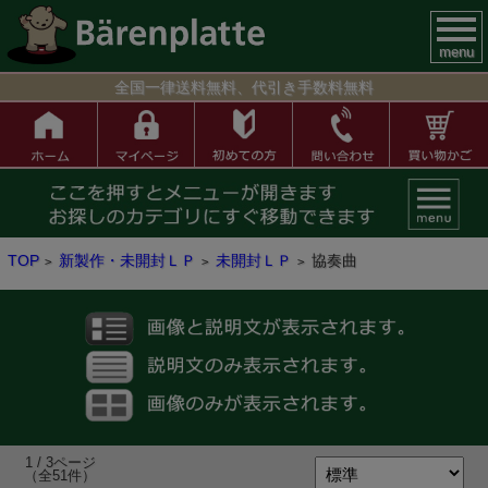
menu
全国一律送料無料、代引き手数料無料
TOP
新製作・未開封ＬＰ
未開封ＬＰ
協奏曲
>
>
>
1 / 3ページ
（全51件）