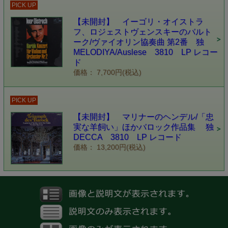
PICK UP
【未開封】 イーゴリ・オイストラ
フ、ロジェストヴェンスキーのバルト
ーク/ヴァイオリン協奏曲 第2番 独
MELODIYA/Auslese 3810 LP レコー
ド
価格： 7,700円(税込)
PICK UP
【未開封】 マリナーのヘンデル/「忠
実な羊飼い」ほかバロック作品集 独
DECCA 3810 LP レコード
価格： 13,200円(税込)