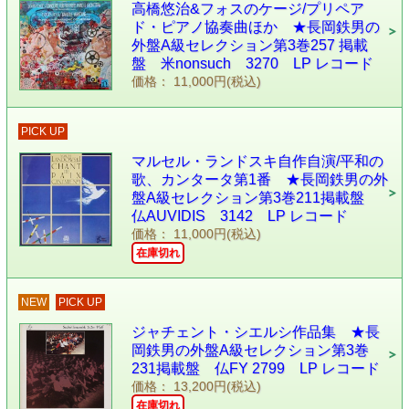
高橋悠治&フォスのケージ/プリペア
ド・ピアノ協奏曲ほか ★長岡鉄男の
外盤A級セレクション第3巻257 掲載
盤 米nonsuch 3270 LP レコード
価格： 11,000円(税込)
PICK UP
マルセル・ランドスキ自作自演/平和の
歌、カンタータ第1番 ★長岡鉄男の外
盤A級セレクション第3巻211掲載盤
仏AUVIDIS 3142 LP レコード
価格： 11,000円(税込)
在庫切れ
NEW
PICK UP
ジャチェント・シエルシ作品集 ★長
岡鉄男の外盤A級セレクション第3巻
231掲載盤 仏FY 2799 LP レコード
価格： 13,200円(税込)
在庫切れ