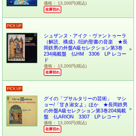
価格： 13,200円(税込)
在庫切れ
PICK UP
シュザンヌ・アイク・ヴァントゥーラ
（解読、構成）/旧約聖書の音楽 ★長
岡鉄男の外盤A級セレクション第3巻
234掲載盤 仏HM 3306 LP レコー
ド
価格： 13,200円(税込)
在庫切れ
PICK UP
グイの「プサルタリーの芸術」 マシ
ョー/「甘き淑女よ」ほか ★長岡鉄男
の外盤A級セレクション第3巻204掲載
盤 仏ARION 3307 LP レコード
価格： 13,200円(税込)
在庫切れ