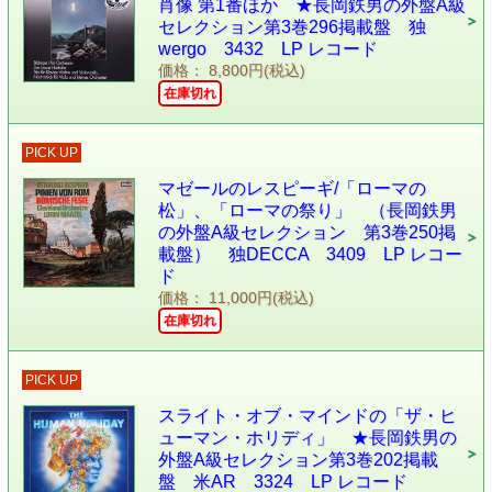
肖像 第1番ほか ★長岡鉄男の外盤A級
セレクション第3巻296掲載盤 独
wergo 3432 LP レコード
価格： 8,800円(税込)
在庫切れ
PICK UP
マゼールのレスピーギ/「ローマの
松」、「ローマの祭り」 （長岡鉄男
の外盤A級セレクション 第3巻250掲
載盤） 独DECCA 3409 LP レコー
ド
価格： 11,000円(税込)
在庫切れ
PICK UP
スライト・オブ・マインドの「ザ・ヒ
ューマン・ホリディ」 ★長岡鉄男の
外盤A級セレクション第3巻202掲載
盤 米AR 3324 LP レコード