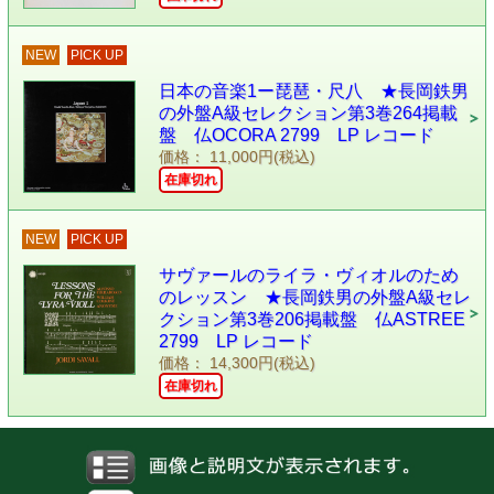
NEW
PICK UP
日本の音楽1ー琵琶・尺八 ★長岡鉄男
の外盤A級セレクション第3巻264掲載
盤 仏OCORA 2799 LP レコード
価格： 11,000円(税込)
在庫切れ
NEW
PICK UP
サヴァールのライラ・ヴィオルのため
のレッスン ★長岡鉄男の外盤A級セレ
クション第3巻206掲載盤 仏ASTREE
2799 LP レコード
価格： 14,300円(税込)
在庫切れ