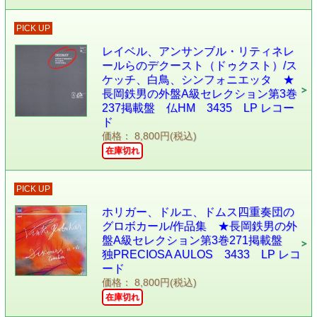
PICK UP
レイベル、アンサンブル・リティネレ
ールらのデクースト（ドゥクスト）/ス
ケッチ、白鳥、シンフォニエッタ ★
長岡鉄男の外盤A級セレクション第3巻
237掲載盤 仏HM 3435 LP レコー
ド
価格： 8,800円(税込)
在庫切れ
PICK UP
ホリガー、ドルエ、ドムス四重奏団の
グロボカール/作品集 ★長岡鉄男の外
盤A級セレクション第3巻271掲載盤
独PRECIOSA AULOS 3433 LP レコ
ード
価格： 8,800円(税込)
在庫切れ