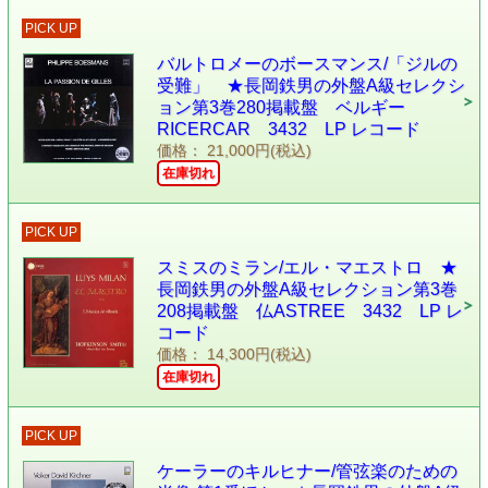
PICK UP
バルトロメーのボースマンス/「ジルの
受難」 ★長岡鉄男の外盤A級セレクシ
ョン第3巻280掲載盤 ベルギー
RICERCAR 3432 LP レコード
価格： 21,000円(税込)
在庫切れ
PICK UP
スミスのミラン/エル・マエストロ ★
長岡鉄男の外盤A級セレクション第3巻
208掲載盤 仏ASTREE 3432 LP レ
コード
価格： 14,300円(税込)
在庫切れ
PICK UP
ケーラーのキルヒナー/管弦楽のための