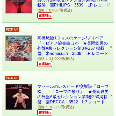
載盤 蘭PHILIPS 3539 LP レコード
価格： 8,800円(税込)
在庫切れ
PICK UP
高橋悠治&フォスのケージ/プリペア
ド・ピアノ協奏曲ほか ★長岡鉄男の
外盤A級セレクション第3巻257 掲載
盤 米nonesuch 3538 LP レコード
価格： 11,000円(税込)
在庫切れ
PICK UP
マゼールのレスピーギ/交響詩「ローマ
松」、 「ローマの祭り」 ★長岡鉄男
の外盤A級セレクション第3巻250掲載
盤 蘭DECCA 3522 LP レコード
価格： 16,500円(税込)
在庫切れ