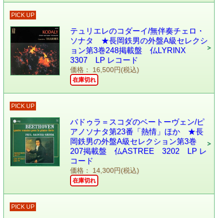
PICK UP
テュリエレのコダーイ/無伴奏チェロ・
ソナタ ★長岡鉄男の外盤A級セレクシ
ョン第3巻248掲載盤 仏LYRINX
3307 LP レコード
価格： 16,500円(税込)
在庫切れ
PICK UP
バドゥラ＝スコダのベートーヴェン/ピ
アノソナタ第23番「熱情」ほか ★長
岡鉄男の外盤A級セレクション第3巻
207掲載盤 仏ASTREE 3202 LP レ
コード
価格： 14,300円(税込)
在庫切れ
PICK UP