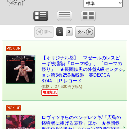
1 / 2ページ
（全21件）
1
2
前へ
次へ
PICK UP
【オリジナル盤】 マゼールのレスピ
ーギ/交響詩「ローマ松」、 「ローマの
祭り」 ★長岡鉄男の外盤A級セレクシ
ョン第3巻250掲載盤 英DECCA
3744 LP レコード
価格： 27,500円(税込)
在庫切れ
PICK UP
ロヴィツキらのペンデレツキ/「広島の
犠牲者に捧げる哀歌」ほか ★長岡鉄
男の外盤A級セレクション第3巻270掲