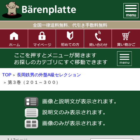
menu
全国一律送料無料、代引き手数料無料
TOP
長岡鉄男の外盤A級セレクション
>
第３巻（２０１～３００）
>