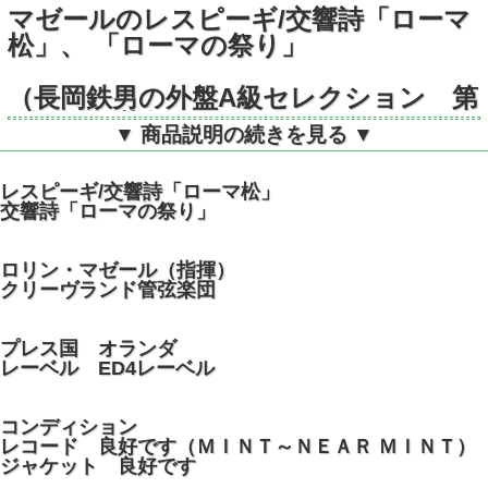
マゼールのレスピーギ/交響詩「ローマ
松」、 「ローマの祭り」
（長岡鉄男の外盤A級セレクション 第
3巻250掲載盤）
▼ 商品説明の続きを見る ▼
蘭DECCA SXL6822 STEREO
レスピーギ/交響詩「ローマ松」
交響詩「ローマの祭り」
ロリン・マゼール（指揮）
クリーヴランド管弦楽団
プレス国 オランダ
レーベル ED4レーベル
コンディション
レコード 良好です（ＭＩＮＴ～ＮＥＡＲ ＭＩＮＴ）
ジャケット 良好です