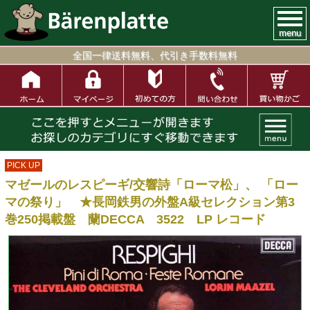
menu
全国一律送料無料、代引き手数料無料
PICK UP
マゼールのレスピーギ/交響詩「ローマ松」、 「ロー
マの祭り」 ★長岡鉄男の外盤A級セレクション第3
巻250掲載盤 蘭DECCA 3522 LP レコード