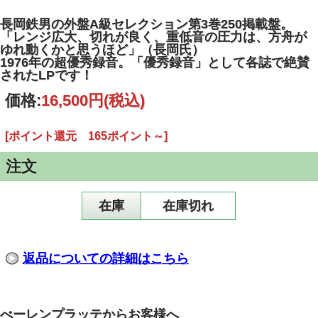
長岡鉄男の外盤A級セレクション第3巻250掲載盤。
「レンジ広大、切れが良く、重低音の圧力は、方舟が
ゆれ動くかと思うほど」（長岡氏）
1976年の超優秀録音。「優秀録音」として各誌で絶賛
されたLPです！
価格:
16,500円
(税込)
[ポイント還元 165ポイント～]
注文
在庫
在庫切れ
返品についての詳細はこちら
べーレンプラッテからお客様へ