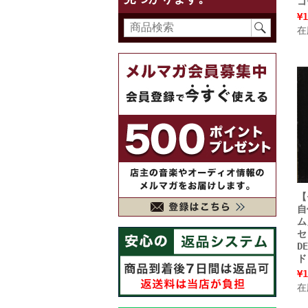
コ
¥1
在
【
自
ム
セ
D
ド
¥1
在