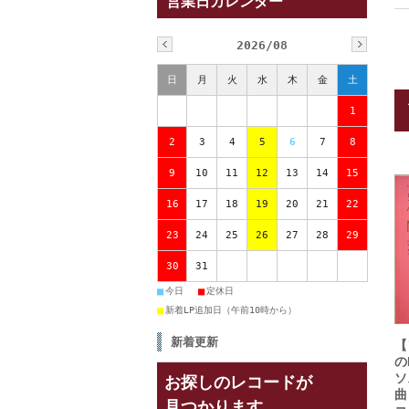
営業日カレンダー
2026/08
日
月
火
水
木
金
土
1
2
3
4
5
6
7
8
9
10
11
12
13
14
15
16
17
18
19
20
21
22
23
24
25
26
27
28
29
30
31
■
■
今日
定休日
■
新着LP追加日（午前10時から）
新着更新
【
の
ソ
お探しのレコードが
曲
見つかります。