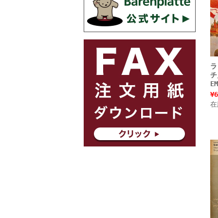
ラ
チ
E
¥6
在