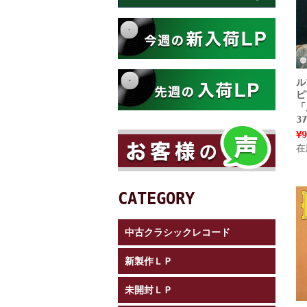
ル
ピ
「
3
¥9
在
CATEGORY
中古クラシックレコード
新製作ＬＰ
未開封ＬＰ