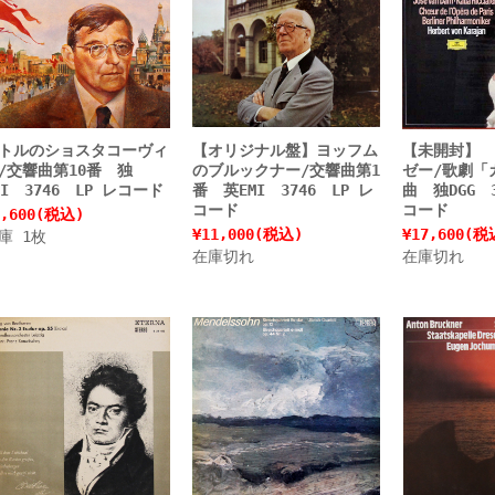
トルのショスタコーヴィ
【オリジナル盤】ヨッフム
【未開封】 
/交響曲第10番 独
のブルックナー/交響曲第1
ゼー/歌劇「
MI 3746 LP レコード
番 英EMI 3746 LP レ
曲 独DGG 3
コード
コード
,600
(税込)
¥11,000
(税込)
¥17,600
(税
庫 1枚
在庫切れ
在庫切れ