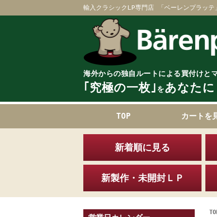
輸入クラシックLP専門店 「ベーレンプラッテ
海外からの独自ルートによる買付けと
｢究極の一枚｣
あなたに
を
TOP
カートを
新着順に見る
新製作・未開封ＬＰ
TO