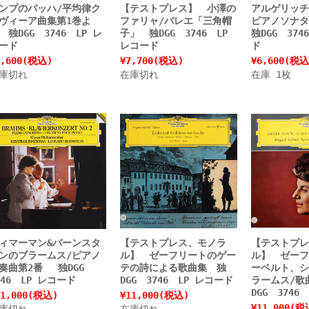
ンプのバッハ/平均律ク
【テストプレス】 小澤の
アルゲリッチ
ヴィーア曲集第1巻よ
ファリャ/バレエ「三角帽
ピアノソナ
 独DGG 3746 LP レ
子」 独DGG 3746 LP
独DGG 374
ード
レコード
ド
,600
(税込)
¥7,700
(税込)
¥6,600
(税込
庫切れ
在庫切れ
在庫 1枚
ィマーマン&バーンスタ
【テストプレス、モノラ
【テストプレ
ンのブラームス/ピアノ
ル】 ゼーフリートのゲー
ル】 ゼーフ
奏曲第2番 独DGG
テの詩による歌曲集 独
ーベルト、シ
746 LP レコード
DGG 3746 LP レコード
ラームス/歌
DGG 3746
1,000
(税込)
¥11,000
(税込)
¥11,000
(税
庫切れ
在庫切れ