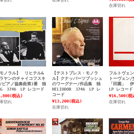
在庫切れ
モノラル】 リヒテル&
【テストプレス・モノラ
フルトヴェン
ラヤンのチャイコフスキ
ル】クナッパーツブッシュ
トーヴェン/
/ピアノ協奏曲第1番 独
のワーグナー/作品集 独
「田園」 伊E
GG 3746 LP レコード
HELIODOR 3746 LP レ
LP レコード
コード
,800
(税込)
¥16,500
(税
¥13,200
(税込)
庫切れ
在庫切れ
在庫切れ