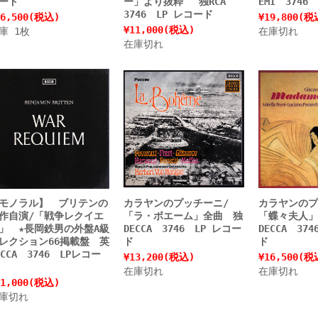
ード
ー」より抜粋 独RCA
EMI 3746
3746 LP レコード
6,500
(税込)
¥19,800
(税
¥11,000
(税込)
庫 1枚
在庫切れ
在庫切れ
モノラル】 ブリテンの
カラヤンのプッチーニ/
カラヤンのプ
作自演/「戦争レクイエ
「ラ・ボエーム」全曲 独
「蝶々夫人
」 ★長岡鉄男の外盤A級
DECCA 3746 LP レコー
DECCA 37
レクション66掲載盤 英
ド
ド
ECCA 3746 LPレコー
¥13,200
(税込)
¥16,500
(税
在庫切れ
在庫切れ
1,000
(税込)
庫切れ