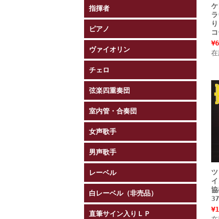
ケ
指揮者
ラ
り
ピアノ
コ
¥6
ヴァイオリン
在
チェロ
弦楽四重奏団
室内管・合奏団
女声歌手
男声歌手
ツ
レーベル
イ
協
白レーベル（非売品）
3
¥1
直筆サイン入りＬＰ
在