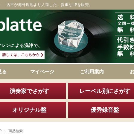
」 店主が海外現地より入荷した、貴重なLPを販売。
マシンによる洗浄で、
詳しくは、こちらから
見る
マイページ
ご利用案内
演奏家でさがす
レーベル別にさがす
オリジナル盤
優秀録音盤
P
商品検索