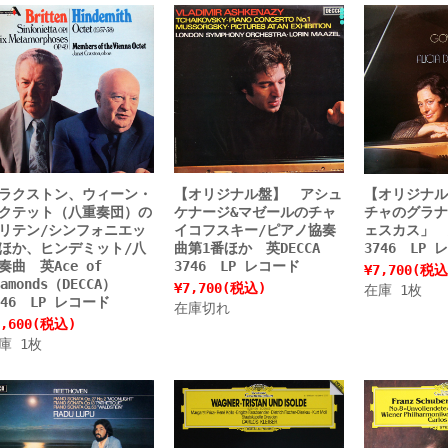
ラクストン、ウィーン・
【オリジナル盤】 アシュ
【オリジナル
クテット（八重奏団）の
ケナージ&マゼールのチャ
チャのグラナ
リテン/シンフォニエッ
イコフスキー/ピアノ協奏
ェスカス」 
ほか、ヒンデミット/八
曲第1番ほか 英DECCA
3746 LP 
奏曲 英Ace of
3746 LP レコード
¥7,700
(税込
iamonds（DECCA）
¥7,700
(税込)
在庫 1枚
746 LP レコード
在庫切れ
,600
(税込)
庫 1枚