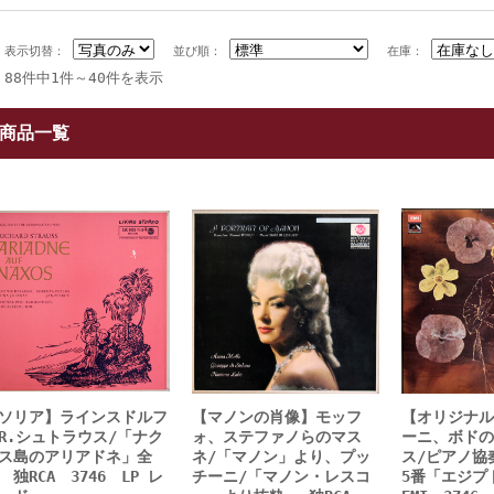
表示切替：
並び順：
在庫：
88件中1件～40件を表示
商品一覧
ソリア】ラインスドルフ
【マノンの肖像】モッフ
【オリジナル
R.シュトラウス/「ナク
ォ、ステファノらのマス
ーニ、ボドの
ス島のアリアドネ」全
ネ/「マノン」より、プッ
ス/ピアノ協
 独RCA 3746 LP レ
チーニ/「マノン・レスコ
5番「エジ