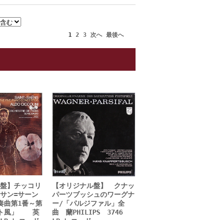
1
2
3
次へ
最後へ
盤】チッコリ
【オリジナル盤】 クナッ
サン=サーン
パーツブッシュのワーグナ
奏曲第1番～第
ー/「パルジファル」全
プト風」 英
曲 蘭PHILIPS 3746