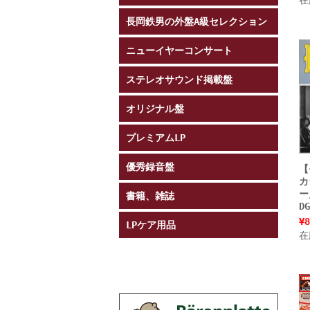
長岡鉄男の外盤A級セレクション
ニューイヤーコンサート
ステレオサウンド掲載盤
オリジナル盤
プレミアムLP
優秀録音盤
【
カ
ー
書籍、雑誌
D
¥8
LPケア用品
在