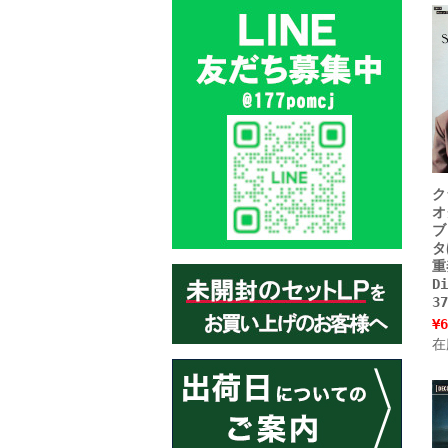
ク
オ
ブ
タ
重
D
3
¥6
在