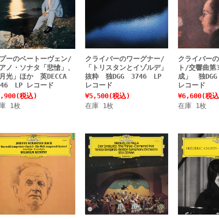
プーのベートーヴェン/
クライバーのワーグナー/
クライバーの
アノ・ソナタ「悲愴」、
「トリスタンとイゾルデ」
ト/交響曲第
月光」ほか 英DECCA
抜粋 独DGG 3746 LP
成」 独DGG 
746 LP レコード
レコード
レコード
,900
(税込)
¥5,500
(税込)
¥6,600
(税込
庫 1枚
在庫 1枚
在庫 1枚