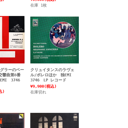
在庫 1枚
グラーのベー
クリュイタンスのラヴェ
交響曲第6番
ル/ボレロほか 独EMI
MI 3746
3746 LP レコード
¥9,900
(税込)
込)
在庫切れ