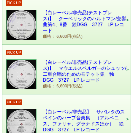
PICK UP
【白レーベル/非売品(テストプレ
ス)】 クーベリックのハルトマン/交響
曲第4、8番 独DGG 3727 LP レコ
ード
価格： 6,600円(税込)
PICK UP
【白レーベル/非売品(テストプレ
ス)】 マウエルスベルガーのシュッツ/
二重合唱のためのモテット集 独
DGG 3727 LP レコード
価格： 6,600円(税込)
PICK UP
【白レーベル/非売品】 サバレタのス
ペインのハープ音楽集 （アルベニ
ス、ファリャ、グラナドスほか） 独
DGG 3727 LP レコード