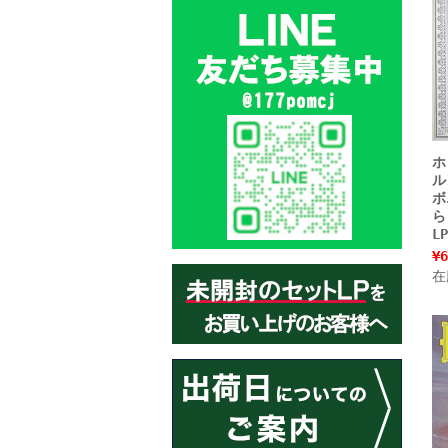
ホ
ル
ボ
ら
L
¥6
在