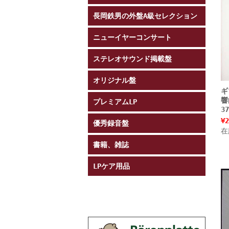
長岡鉄男の外盤A級セレクション
ニューイヤーコンサート
ステレオサウンド掲載盤
オリジナル盤
ギ
響
プレミアムLP
3
¥2
優秀録音盤
在
書籍、雑誌
LPケア用品