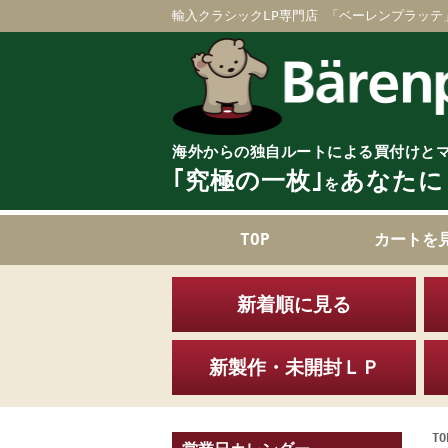
輸入クラシックLP専門店 「ベーレンプラッテ
海外からの独自ルートによる買付けと
｢究極の一枚｣
あなたに
を
TOP
カートを
新着順に見る
新製作・未開封ＬＰ
TO