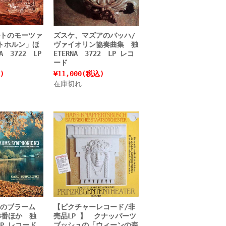
トのモーツァ
ズスケ、マズアのバッハ/
トホルン」ほ
ヴァイオリン協奏曲集 独
A 3722 LP
ETERNA 3722 LP レコ
ード
)
¥11,000
(税込)
在庫切れ
のブラーム
【ピクチャーレコード/非
3番ほか 独
売品LP 】 クナッパーツ
LP レコード
ブッシュの「ウィーンの森