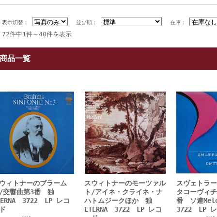
表示切替：
並び順：
在庫：
72件中1件～40件を表示
商品一覧
ウィトナーのブラーム
スウィトナーのモーツァル
スヴェトラー
/交響曲第3番 独
ト/アイネ・クライネ・ナ
タコーヴィチ
TERNA 3722 LP レコ
ハトムジークほか 独
番 ソ連Mel
ド
ETERNA 3722 LP レコ
3722 LP 