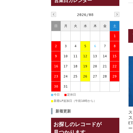
営業日カレンダー
2026/08
日
月
火
水
木
金
土
1
2
3
4
5
6
7
8
9
10
11
12
13
14
15
16
17
18
19
20
21
22
23
24
25
26
27
28
29
30
31
■
■
今日
定休日
■
新着LP追加日（午前10時から）
新着更新
ス
ス
E
お探しのレコードが
ー
見つかります。