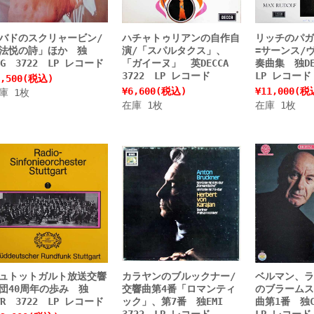
バドのスクリャービン/
ハチャトゥリアンの自作自
リッチのパガ
法悦の詩」ほか 独
演/「スパルタクス」、
=サーンス/
GG 3722 LP レコード
「ガイーヌ」 英DECCA
奏曲集 独DE
3722 LP レコード
LP レコード
,500
(税込)
¥6,600
(税込)
¥11,000
(税
庫 1枚
在庫 1枚
在庫 1枚
ュトットガルト放送交響
カラヤンのブルックナー/
ベルマン、ラ
団40周年の歩み 独
交響曲第4番「ロマンティ
のブラームス
WR 3722 LP レコード
ック」、第7番 独EMI
曲第1番 独C
3722 LP レコード
LP レコード