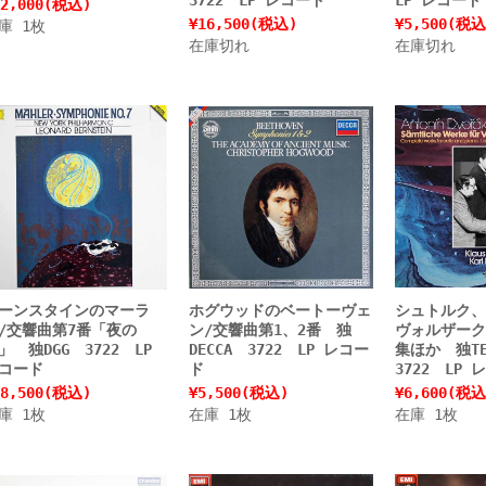
2,000
(税込)
¥16,500
(税込)
¥5,500
(税込
庫 1枚
在庫切れ
在庫切れ
ーンスタインのマーラ
ホグウッドのベートーヴェ
シュトルク、
/交響曲第7番「夜の
ン/交響曲第1、2番 独
ヴォルザーク
」 独DGG 3722 LP
DECCA 3722 LP レコー
集ほか 独TE
コード
ド
3722 LP 
8,500
(税込)
¥5,500
(税込)
¥6,600
(税込
庫 1枚
在庫 1枚
在庫 1枚