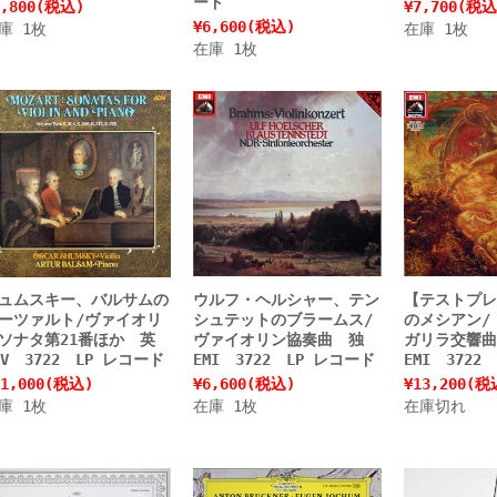
ード
,800
(税込)
¥7,700
(税込
¥6,600
(税込)
庫 1枚
在庫 1枚
在庫 1枚
ュムスキー、バルサムの
ウルフ・ヘルシャー、テン
【テストプレ
ーツァルト/ヴァイオリ
シュテットのブラームス/
のメシアン/
ソナタ第21番ほか 英
ヴァイオリン協奏曲 独
ガリラ交響曲
SV 3722 LP レコード
EMI 3722 LP レコード
EMI 3722
1,000
(税込)
¥6,600
(税込)
¥13,200
(税
庫 1枚
在庫 1枚
在庫切れ