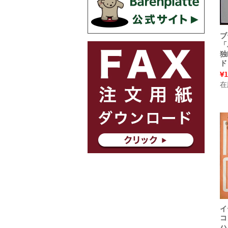
ブ
独
ド
¥1
在
イ
コ
ハ