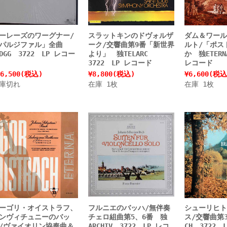
ーレーズのワーグナー/
スラットキンのドヴォルザ
ダム＆ワール
「パルジファル」全曲
ーク/交響曲第9番「新世界
ルト/「ポス
DGG 3722 LP レコー
より」 独TELARC
か 独ETERN
3722 LP レコード
レコード
6,500
(税込)
¥8,800
(税込)
¥6,600
(税込
庫切れ
在庫 1枚
在庫 1枚
ーゴリ・オイストラフ、
フルニエのバッハ/無伴奏
シューリヒト
ンヴィチュニーのバッ
チェロ組曲第5、6番 独
ス/交響曲第
/ヴァイオリン協奏曲＆
ARCHIV 3722 LP レコ
CH 3722 