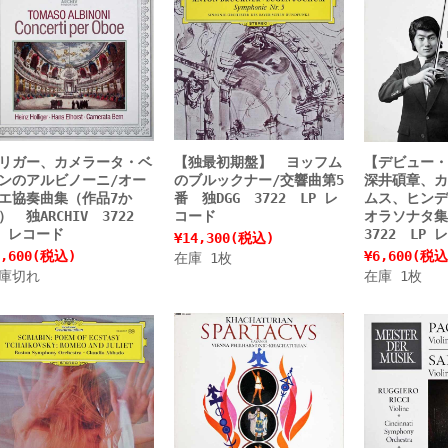
リガー、カメラータ・ベ
【独最初期盤】 ヨッフム
【デビュー
ンのアルビノーニ/オー
のブルックナー/交響曲第5
深井碩章、カ
エ協奏曲集（作品7か
番 独DGG 3722 LP レ
ムス、ヒンデ
） 独ARCHIV 3722
コード
オラソナタ集
P レコード
3722 LP 
¥14,300
(税込)
,600
(税込)
¥6,600
(税込
在庫 1枚
庫切れ
在庫 1枚