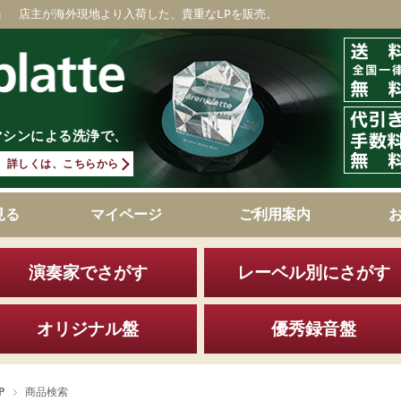
」 店主が海外現地より入荷した、貴重なLPを販売。
マシンによる洗浄で、
詳しくは、こちらから
見る
マイページ
ご利用案内
演奏家でさがす
レーベル別にさがす
オリジナル盤
優秀録音盤
P
商品検索