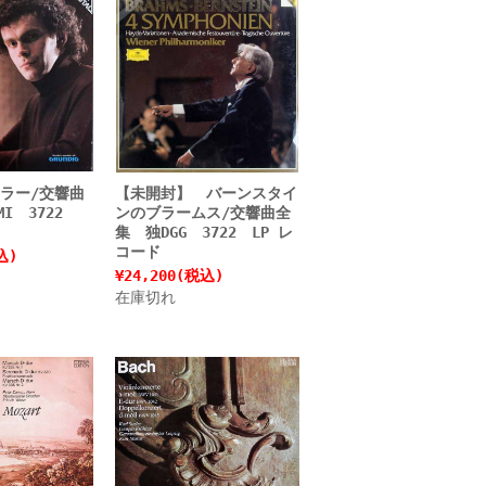
ラー/交響曲
【未開封】 バーンスタイ
MI 3722
ンのブラームス/交響曲全
集 独DGG 3722 LP レ
コード
込)
¥24,200
(税込)
在庫切れ