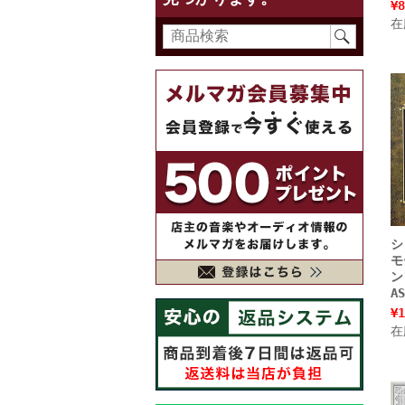
¥8
在
シ
モ
ン
A
¥1
在