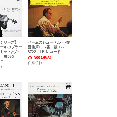
・シリーズ】
ベームのシューベルト/交
ールのブラー
響曲第1、2番 独DGG
ミット/ヴィ
3722 LP レコード
 独DGG
¥5,500
(税込)
レコード
在庫切れ
)