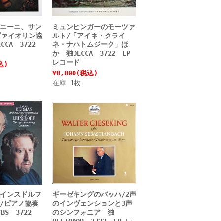
ニーニ、サン
ミュンヒンガーのモーツァ
ヴァイオリン協
ルト/「アイネ・クライ
CCA 3722
ネ・ナハトムジーク」ほ
か 独DECCA 3722 LP
レコード
込)
¥8,800
(税込)
在庫 1枚
インスドルフ
ギーゼキングのバッハ/2声
/ピアノ協奏
のインヴェンションと3声
BS 3722
のシンフォニア 独
HELIODOR 3722 LP レ