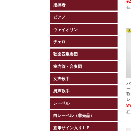
¥2
指揮者
在
ピアノ
ヴァイオリン
チェロ
弦楽四重奏団
室内管・合奏団
女声歌手
バ
ー
男声歌手
歌
レ
レーベル
¥3
在
白レーベル（非売品）
直筆サイン入りＬＰ