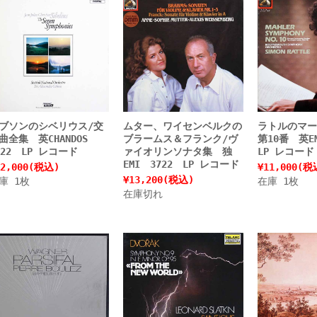
ブソンのシベリウス/交
ムター、ワイセンベルクの
ラトルのマー
曲全集 英CHANDOS
ブラームス＆フランク/ヴ
第10番 英E
722 LP レコード
ァイオリンソナタ集 独
LP レコード
EMI 3722 LP レコード
2,000
(税込)
¥11,000
(税
¥13,200
(税込)
庫 1枚
在庫 1枚
在庫切れ