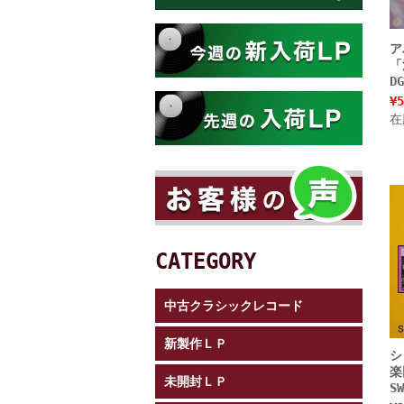
ア
「
D
¥5
在
CATEGORY
中古クラシックレコード
新製作ＬＰ
シ
楽
未開封ＬＰ
S