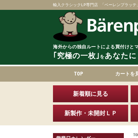
輸入クラシックLP専門店 「ベーレンプラッテ
海外からの独自ルートによる買付けと
｢究極の一枚｣
あなたに
を
TOP
カートを
新着順に見る
新製作・未開封ＬＰ
TO