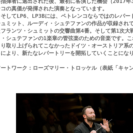
席指揮者に選出された後、最初に客演した機会（2017
ンコの真価が発揮された演奏となっています。
そしてLP6、LP3Bには、ペトレンコならではのレパ
シュミット、ルーディ・シュテファンの作品が収録され
たフランツ・シュミットの交響曲第4番。そして第1次大
ィ・シュテファンの1楽章の管弦楽のための音楽です。こ
まり取り上げられてこなかったドイツ・オーストリア系
とにより、新たなレパートリーを開拓していくことにな
アートワーク：ローズマリー・トロッケル（表紙「キャ