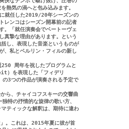
爽快なテンポで駆け抜け、圧巻の
衆を熱気の渦へと包み込みます。
就任した2019/20年シーズンの
トレンコはシーズン開幕前の記者
す。「就任演奏会でベートーヴェ
し真摯な理由があります。という
包括し、表現した音楽というものが
が、私とベルリン・フィルの新し
250 周年を祝したプログラムと
heit）を表現した「フィデリ
ス」の3つの作品が演奏される予定で
会から、チャイコフスキーの交響曲
ー独特の抒情的な旋律の歌い方、
ラマティックな解釈は、期待に違わ
」。これは、2015年夏に彼が首