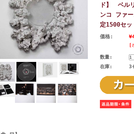
ド】 ベル
ンコ ファ
定1500セッ
価格:
¥
[
数量:
在庫:
3