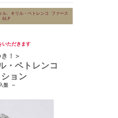
ィル、キリル・ペトレンコ ファース
6LP
をいただきます
つき！＞
リル・ペトレンコ
ィション
入盤 ～