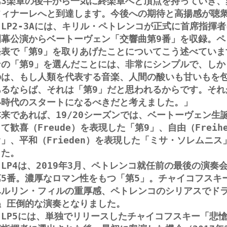
第3楽章の後半から一気に終楽章へと頂点を持っていき、
フィナーレへと到達します。今後への期待と高揚感が聴
LP2-3Aには、キリル・ペトレンコが正式に首席指揮者に
開幕公演からベートーヴェン「交響曲第9番」を収録。ペ
発表で「第9」を取りあげたことについてこう述べていま
ンの「第9」を選んだことには、非常にシンプルで、しか
のは、もし人類を代表する音楽、人間の酸いも甘いもを
あるならば、それは「第9」だと思われるからです。それ
い時代のスタートになるべきだと考えました。」
本来であれば、19/20シーズンでは、ベートーヴェン生誕
て歓喜（Freude）を表現した「第9」、自由（Frei
オ」、平和（Frieden）を表現した「ミサ・ソレムニ
した。
LP4は、2019年3月、ペトレンコ就任前の最後の演奏
第5番。濃厚なロマン性をもつ「第5」。チャイコフスキ
ベルリン・フィルの重厚感、ペトレンコのシリアスでド
ぬ 圧倒的な演奏となりました。
LP5には、単独でリリースしたチャイコフスキー「悲愴