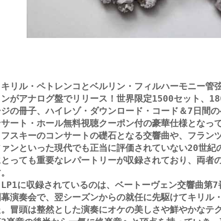
キリル・ペトレンコとベルリン・フィルハーモニー管弦
ョンがアナログ盤でリリース！世界限定1500セット、18
ージの冊子、ハイレゾ・ダウンロード・コード＆7日間の
ンサート・ホール無料視聴クーポン付の豪華仕様となっ
コフスキーのコンサートの礎石となる交響曲や、フラン
ファンといった現代でも正当に評価されていない20世紀
にとっても重要なレパートリーが収録されており、両者
す。
LP1に収録されているのは、ベートーヴェン交響曲第7番
開幕演奏会で、翌シーズンからの就任に先駆けてキリル
た。冒頭は整然とした演奏にオケの美しさや鮮やかなテ