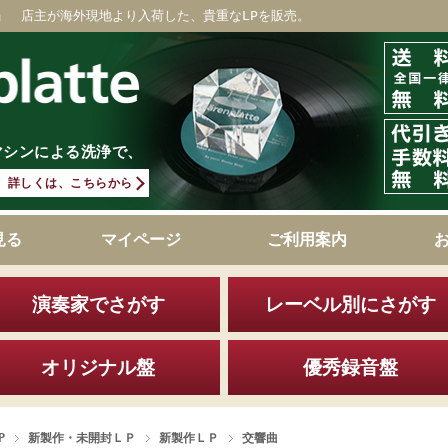
」 店主が海外現地より入荷した、貴重なLPを販売。
マシンによる洗浄で、
詳しくは、こちらから
見る
マイページ
ご利用案内
演奏家でさがす
レーベル別にさがす
オリジナル盤
優秀録音盤
P
新製作・未開封ＬＰ
新製作ＬＰ
交響曲