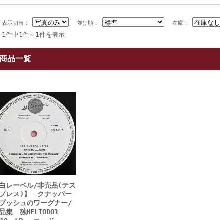
表示切替：
並び順：
在庫：
1件中1件～1件を表示
商品一覧
白レーベル/非売品(テス
プレス)】 クナッパー
ブッシュのワーグナー/
品集 独HELIODOR