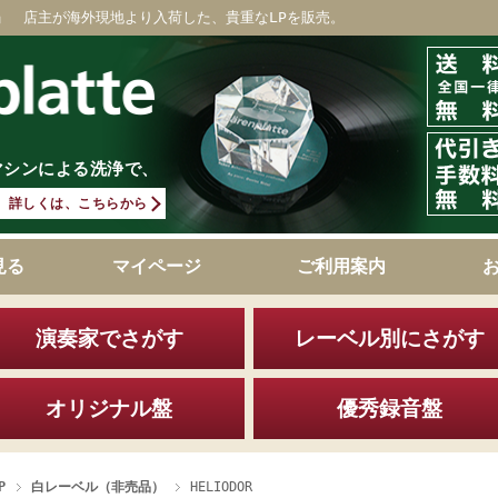
」 店主が海外現地より入荷した、貴重なLPを販売。
マシンによる洗浄で、
詳しくは、こちらから
見る
マイページ
ご利用案内
演奏家でさがす
レーベル別にさがす
オリジナル盤
優秀録音盤
P
白レーベル（非売品）
HELIODOR