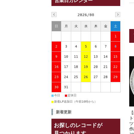
営業日カレンダー
2026/08
日
月
火
水
木
金
土
1
2
3
4
5
6
7
8
9
10
11
12
13
14
15
16
17
18
19
20
21
22
23
24
25
26
27
28
29
30
31
■
■
今日
定休日
■
新着LP追加日（午前10時から）
新着更新
【
ト
ツ
お探しのレコードが
作
見つかります。