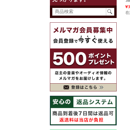
3
¥3
在