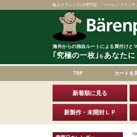
輸入クラシックLP専門店 「ベーレンプラッテ
海外からの独自ルートによる買付けと
｢究極の一枚｣
あなたに
を
TOP
カートを
新着順に見る
新製作・未開封ＬＰ
TO