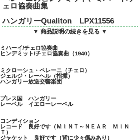
ェロ協奏曲集
ハンガリーQualiton LPX11556
STEREO
▼ 商品説明の続きを見る ▼
ミハーイ/チェロ協奏曲
ヒンデミット/チェロ協奏曲（1940）
ミクローシュ・ペレーニ（チェロ）
ジェルジ・レーヘル（指揮）
ハンガリー放送交響楽団
プレス国 ハンガリー
レーベル イエローレーベル
コンディション
レコード 良好です（ＭＩＮＴ～ＮＥＡＲ ＭＩＮ
Ｔ）
ジャケット 良好です（背に少々傷みあり）