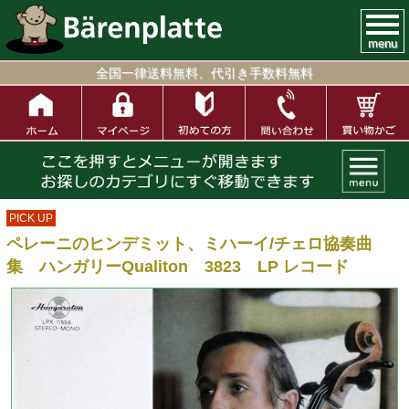
menu
全国一律送料無料、代引き手数料無料
PICK UP
ペレーニのヒンデミット、ミハーイ/チェロ協奏曲
集 ハンガリーQualiton 3823 LP レコード