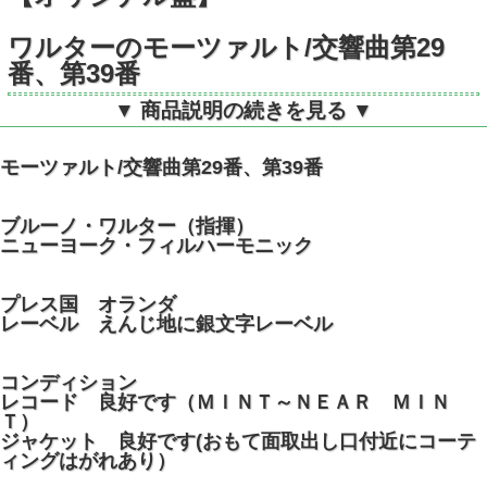
ワルターのモーツァルト/交響曲第29
番、第39番
▼ 商品説明の続きを見る ▼
蘭PHILIPS A01432L モノラル
モーツァルト/交響曲第29番、第39番
ブルーノ・ワルター（指揮）
ニューヨーク・フィルハーモニック
プレス国 オランダ
レーベル えんじ地に銀文字レーベル
コンディション
レコード 良好です（ＭＩＮＴ～ＮＥＡＲ ＭＩＮ
Ｔ）
ジャケット 良好です(おもて面取出し口付近にコーテ
ィングはがれあり）