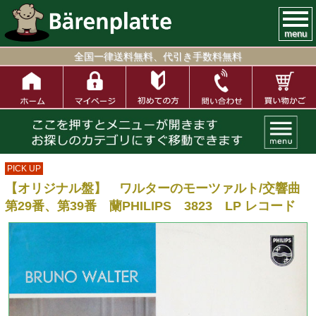
menu
全国一律送料無料、代引き手数料無料
PICK UP
【オリジナル盤】 ワルターのモーツァルト/交響曲
第29番、第39番 蘭PHILIPS 3823 LP レコード