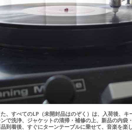
また、すべてのLP（未開封品はのぞく）は、入荷後、キ
シンで洗浄、ジャケットの清掃・補修の上、新品の内袋
商品到着後、すぐにターンテーブルに乗せて、音楽を楽