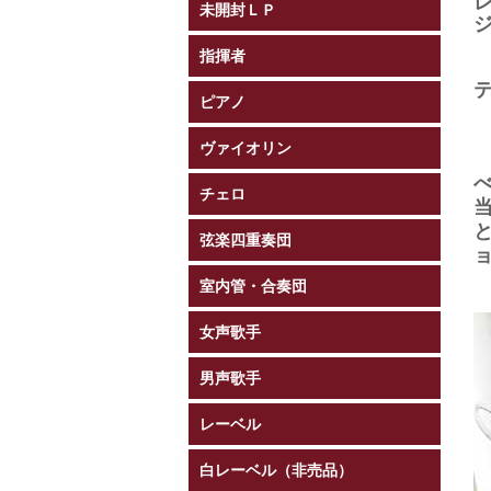
未開封ＬＰ
指揮者
ピアノ
ヴァイオリン
チェロ
弦楽四重奏団
室内管・合奏団
女声歌手
男声歌手
レーベル
白レーベル（非売品）