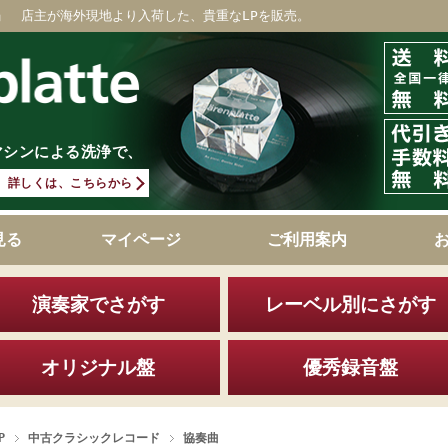
」 店主が海外現地より入荷した、貴重なLPを販売。
マシンによる洗浄で、
詳しくは、こちらから
見る
マイページ
ご利用案内
演奏家でさがす
レーベル別にさがす
オリジナル盤
優秀録音盤
P
中古クラシックレコード
協奏曲