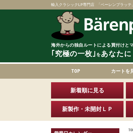
輸入クラシックLP専門店 「ベーレンプラッテ
海外からの独自ルートによる買付けと
｢究極の一枚｣
あなたに
を
TOP
カートを
新着順に見る
新製作・未開封ＬＰ
TO