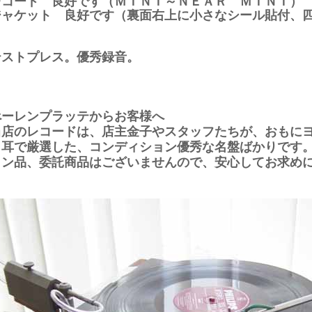
レコード 良好です（ＭＩＮＴ～ＮＥＡＲ ＭＩＮＴ）
ジャケット 良好です（裏面右上に小さなシール貼付、
テストプレス。優秀録音。
べーレンプラッテからお客様へ
当店のレコードは、店主金子やスタッフたちが、おもに
と耳で厳選した、コンディション優秀な名盤ばかりです
ョン品、委託商品はございませんので、安心してお求め