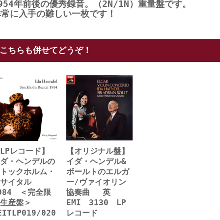
954年前後の優秀録音。（2N/1N）重量盤です。
非常に入手の難しい一枚です！
こちらも併せてどうぞ！
【LPレコード】
【オリジナル盤】
ダ・ヘンデルの
イダ・ヘンデル&
トックホルム・
ボールトのエルガ
サイタル
ー/ヴァイオリン
984 ＜完全限
協奏曲 英
定生産盤＞
EMI 3130 LP
EITLP019/020
レコード