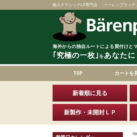
輸入クラシックLP専門店 「ベーレンプラッテ
海外からの独自ルートによる買付けと
｢究極の一枚｣
あなたに
を
TOP
カートを
新着順に見る
新製作・未開封ＬＰ
TO