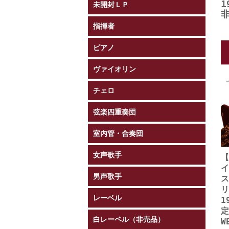
1
未開封ＬＰ
指揮者
ピアノ
ヴァイオリン
チェロ
弦楽四重奏団
室内管・合奏団
女声歌手
イ
男声歌手
ス
リ
レーベル
1
白レーベル（非売品）
W