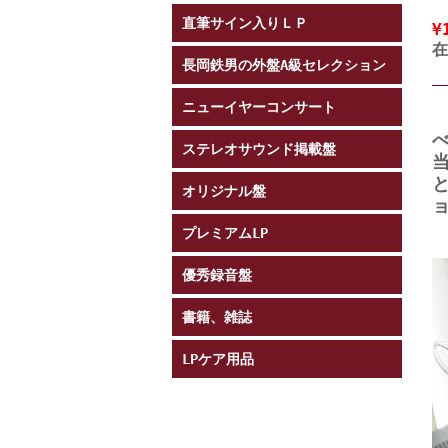
2
直筆サイン入りＬＰ
¥
在
長岡鉄男の外盤A級セレクション
ニューイヤーコンサート
ステレオサウンド掲載盤
オリジナル盤
プレミアムLP
優秀録音盤
書籍、雑誌
LPケア用品