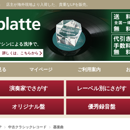
」 店主が海外現地より入荷した、貴重なLPを販売。
マシンによる洗浄で、
詳しくは、こちらから
見る
マイページ
ご利用案内
演奏家でさがす
レーベル別にさがす
オリジナル盤
優秀録音盤
P
中古クラシックレコード
器楽曲