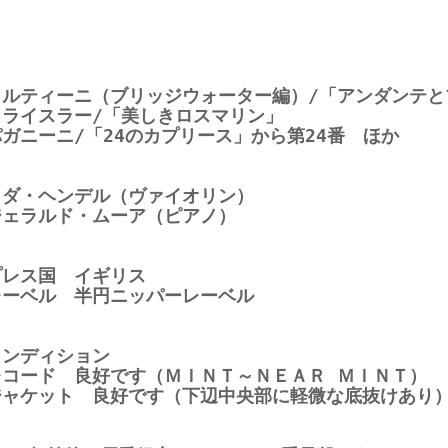
タルティーニ（ブリッジウォーター編）/「アンダンテと
クライスラー/「美しきロスマリン」
パガニーニ/「24のカプリース」から第24番 ほか
イダ・ヘンデル（ヴァイオリン）
ジェラルド・ムーア（ピアノ）
プレス国 イギリス
レーベル 半円ニッパーレーベル
コンディション
レコード 良好です（ＭＩＮＴ～ＮＥＡＲ ＭＩＮＴ）
ジャケット 良好です（下辺中央部に軽微な底抜けあり