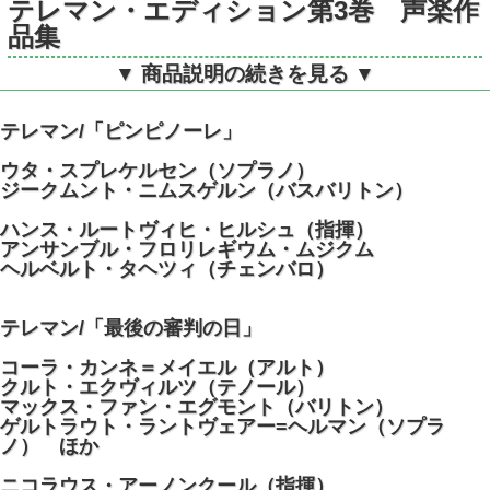
テレマン・エディション第3巻 声楽作
品集
▼ 商品説明の続きを見る ▼
アーノンクールのテレマン/「最後の審
判の日」ほか
テレマン/「ピンピノーレ」
独TELEFUNKEN 635556EX
ウタ・スプレケルセン（ソプラノ）
STEREO 4LP
ジークムント・ニムスゲルン（バスバリトン）
ハンス・ルートヴィヒ・ヒルシュ（指揮）
アンサンブル・フロリレギウム・ムジクム
ヘルベルト・タヘツィ（チェンバロ）
テレマン/「最後の審判の日」
コーラ・カンネ＝メイエル（アルト）
クルト・エクヴィルツ（テノール）
マックス・ファン・エグモント（バリトン）
ゲルトラウト・ラントヴェアー=ヘルマン（ソプラ
ノ） ほか
ニコラウス・アーノンクール（指揮）