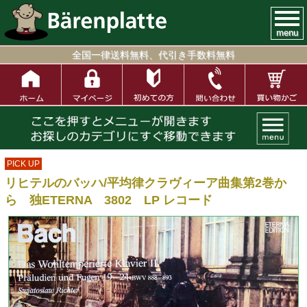
menu
全国一律送料無料、代引き手数料無料
PICK UP
リヒテルのバッハ/平均律クラヴィーア曲集第2巻か
ら 独ETERNA 3802 LP レコード