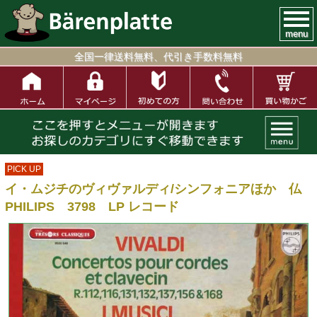
menu
全国一律送料無料、代引き手数料無料
PICK UP
イ・ムジチのヴィヴァルディ/シンフォニアほか 仏
PHILIPS 3798 LP レコード