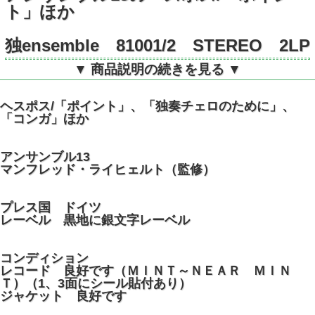
ト」ほか
独ensemble 81001/2 STEREO 2LP
▼ 商品説明の続きを見る ▼
ヘスポス/「ポイント」、「独奏チェロのために」、
「コンガ」ほか
アンサンブル13
マンフレッド・ライヒェルト（監修）
プレス国 ドイツ
レーベル 黒地に銀文字レーベル
コンディション
レコード 良好です（ＭＩＮＴ～ＮＥＡＲ ＭＩＮ
Ｔ）（1、3面にシール貼付あり）
ジャケット 良好です