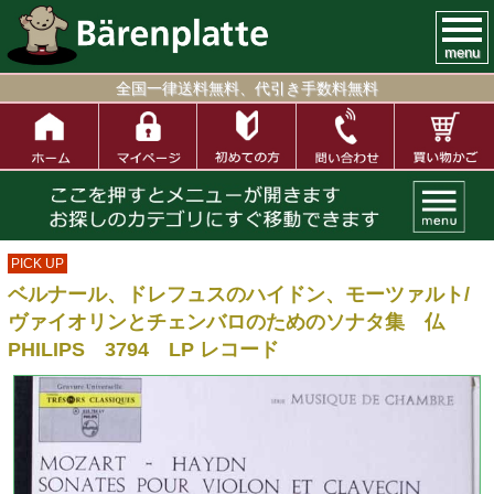
menu
全国一律送料無料、代引き手数料無料
PICK UP
ベルナール、ドレフュスのハイドン、モーツァルト/
ヴァイオリンとチェンバロのためのソナタ集 仏
PHILIPS 3794 LP レコード