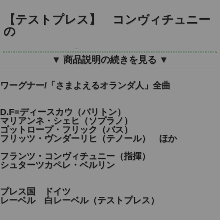
【テストプレス】 コンヴィチュニー
の
ワーグナー/「さまよえるオランダ人」
▼ 商品説明の続きを見る ▼
全曲
ワーグナー/「さまよえるオランダ人」全曲
独ETERNA 825164～6 3LP
D.F=ディースカウ（バリトン）
マリアンネ・シェヒ（ソプラノ）
ゴットロープ・フリック（バス）
フリッツ・ヴンダーリヒ（テノール） ほか
フランツ・コンヴィチュニー（指揮）
シュターツカペレ・ベルリン
プレス国 ドイツ
レーベル 白レーベル（テストプレス）