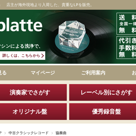
」 店主が海外現地より入荷した、貴重なLPを販売。
マシンによる洗浄で、
詳しくは、こちらから
見る
マイページ
ご利用案内
演奏家でさがす
レーベル別にさがす
オリジナル盤
優秀録音盤
P
中古クラシックレコード
協奏曲