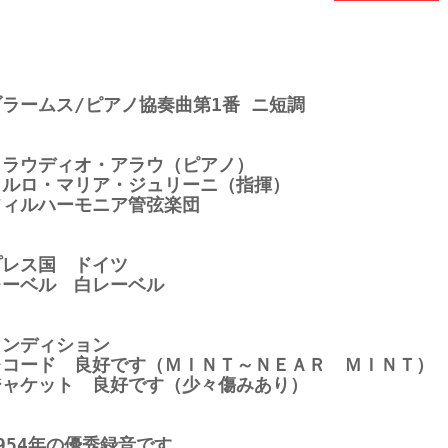
ブラームス/ピアノ協奏曲第1番 ニ短調
クラウディオ・アラウ（ピアノ）
カルロ・マリア・ジュリーニ（指揮）
フィルハーモニア管弦楽団
プレス国 ドイツ
レーベル 白レーベル
コンディション
レコード 良好です（ＭＩＮＴ～ＮＥＡＲ ＭＩＮＴ）
ジャケット 良好です（少々傷みあり）
954年の優秀録音です。