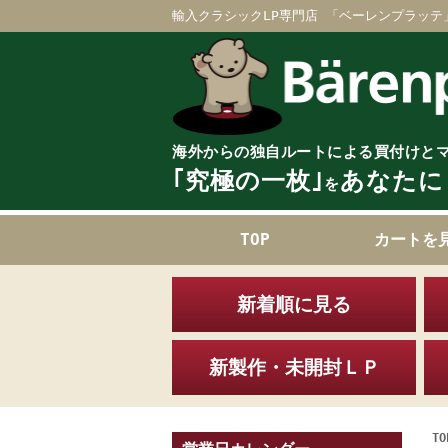
輸入クラシックLP専門店 「ベーレンプラッテ
海外からの独自ルートによる買付けと
｢究極の一枚｣
あなたに
を
TOP
カートを
新着順に見る
新製作・未開封ＬＰ
TO