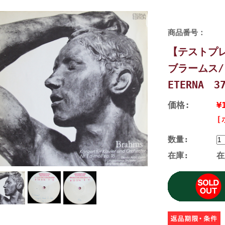
商品番号：
【テストプ
ブラームス
ETERNA 
価格:
¥
[
数量:
在庫:
在