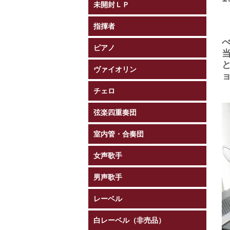
未開封ＬＰ
指揮者
ピアノ
ヴァイオリン
チェロ
弦楽四重奏団
室内管・合奏団
女声歌手
男声歌手
レーベル
白レーベル（非売品）