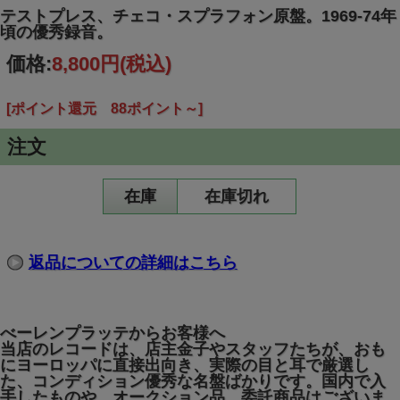
テストプレス、チェコ・スプラフォン原盤。1969-74年
頃の優秀録音。
価格:
8,800円
(税込)
[ポイント還元 88ポイント～]
注文
在庫
在庫切れ
返品についての詳細はこちら
べーレンプラッテからお客様へ
当店のレコードは、店主金子やスタッフたちが、おも
にヨーロッパに直接出向き、実際の目と耳で厳選し
た、コンディション優秀な名盤ばかりです。国内で入
手したものや、オークション品、委託商品はございま