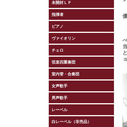
未開封ＬＰ
指揮者
ピアノ
ヴァイオリン
チェロ
弦楽四重奏団
室内管・合奏団
女声歌手
男声歌手
レーベル
白レーベル（非売品）