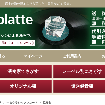
」 店主が海外現地より入荷した、貴重なLPを販売。
マシンによる洗浄で、
詳しくは、こちらから
見る
マイページ
ご利用案内
演奏家でさがす
レーベル別にさがす
オリジナル盤
優秀録音盤
P
中古クラシックレコード
協奏曲