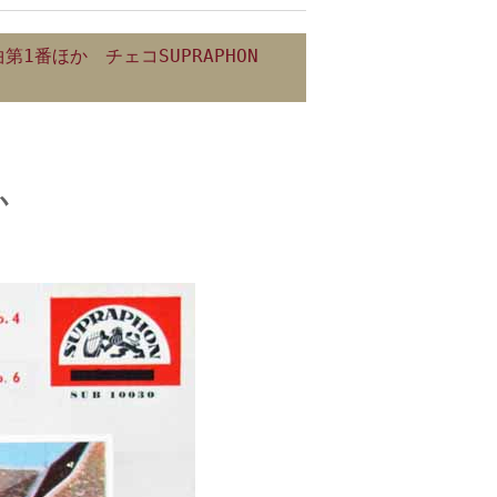
1番ほか チェコSUPRAPHON
か