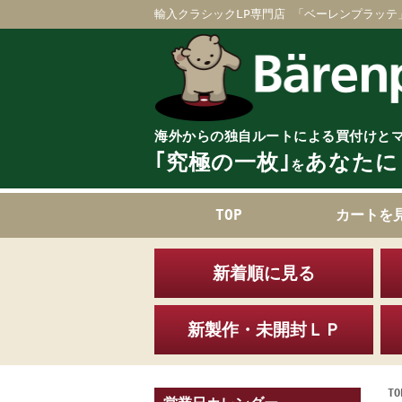
輸入クラシックLP専門店 「ベーレンプラッテ
海外からの独自ルートによる買付けと
｢究極の一枚｣
あなたに
を
TOP
カートを
新着順に見る
新製作・未開封ＬＰ
TO