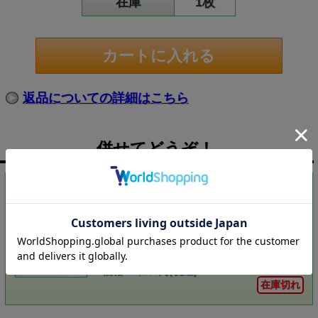
在庫
1枚
返品についての詳細はこちら
併せてどうぞ！
PICK UP
クナッパーツブッシュのブルック
ナー/交響曲第4番「ロマンティッ
ク」 独DECCA 3113 LP レコ
ード
価格:13,200円(税込)
在庫切れ