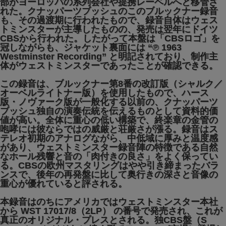
部がヨーロッパの系列会社や提携レーベルへと移管さ
れた。クナッパーツブッシュのこのブルックナー録音
も、その過渡期に行われたもので、録音自体はウェス
トミンスターが主導したものの、発売は翌年にドイツ
CBSから行われた。したがって本盤は「CBSロゴ」を
冠しながらも、ジャケット裏面には “℗ 1963
Westminster Recording” と明記されており、制作主
体がウェストミンスターであったことが確認できる。
この録音は、ブルックナー第8番の改訂版（シャルク／
オーベルライトナー版）を使用したもので、ハース
版・ノヴァーク版が一般化する以前の、クナッパーツ
ブッシュ独自の演奏伝統を伝えるものとして資料的価
値が高い。全体に重心の低い構築で、終楽章の金管の
咆哮には彼ならではの威厳と荘厳さが漲る。録音はス
テレオ初期のアナログながら、中低域に厚みと温度感
があり、ウェストミンスター録音陣の特徴である自然
なホール残響と音の「肉付きの良さ」をよく保ってい
る。CBSの欧州マスタリングはやや引き締まったバラ
ンスで、後年の再発盤に比して奥行きの深さと音像の
重心が優れていると評される。
本録音はのちにアメリカではウェストミンスター本社
から WST 17017/8（2LP） の番号で発売され、これが
真正のオリジナル・プレスとされる。独CBS盤（S