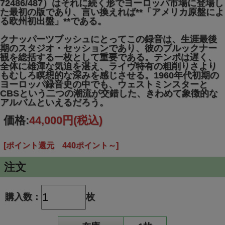
72486/487）はそれに続く形でヨーロッパ市場に登場し
た最初の版であり、言い換えれば**「アメリカ原盤によ
る欧州初出盤」**である。
クナッパーツブッシュにとってこの録音は、生涯最後
期のスタジオ・セッションであり、彼のブルックナー
観を総括する一枚として重要である。テンポは遅く、
全体に雄渾な気迫を湛え、ライヴ特有の粗削りさより
もむしろ瞑想的な深みを感じさせる。1960年代初期の
ヨーロッパ録音史の中でも、ウェストミンスターと
CBSという二つの潮流が交錯した、きわめて象徴的な
アルバムといえるだろう。
価格:
44,000円
(税込)
[ポイント還元 440ポイント～]
注文
購入数：
枚