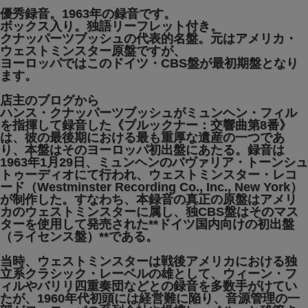
優秀録音。1963年の録音です。
ボックス入り。独語リーフレット付き。
クナッパーツブッシュの代表的名盤。元はアメリカ・
ウェストミンスター原盤ですが、
ヨーロッパではこのドイツ・CBS盤が最初期盤となり
ます。
店主のブログから
ハンス・クナッパーツブッシュがミュンヘン・フィル
を指揮して録音した《ブルックナー：交響曲第8番》
は、彼の最後期における最も重厚な遺産の一つであ
り、本盤はそのヨーロッパ初出盤にあたる。録音は
1963年1月29日、ミュンヘンのバヴァリア・トーンシュ
トゥーディオにて行われ、ウェストミンスター・レコ
ード（Westminster Recording Co., Inc., New York）
が制作した。すなわち、本録音の真正の原盤はアメリ
カのウェストミンスターに属し、独CBS盤はそのマス
ターを使用して発売された**ドイツ国内向けの初出盤
（ライセンス盤）**である。
当時、ウェストミンスターは戦後アメリカにおける独
立系クラシック・レーベルの雄として、ウィーン・フ
ィルやバリリ四重奏団などとの録音を多数手がけてい
たが、1960年代初頭には経営難に陥り、音源管理の一