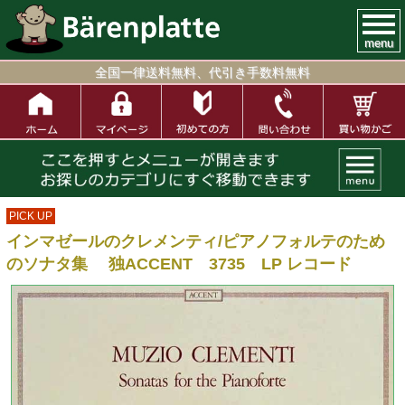
menu
全国一律送料無料、代引き手数料無料
PICK UP
インマゼールのクレメンティ/ピアノフォルテのため
のソナタ集 独ACCENT 3735 LP レコード