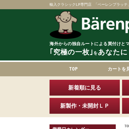
輸入クラシックLP専門店 「ベーレンプラッテ
海外からの独自ルートによる買付けと
｢究極の一枚｣
あなたに
を
TOP
カートを
新着順に見る
新製作・未開封ＬＰ
TO