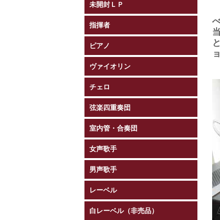
未開封ＬＰ
指揮者
ピアノ
ヴァイオリン
チェロ
弦楽四重奏団
室内管・合奏団
女声歌手
男声歌手
レーベル
白レーベル（非売品）