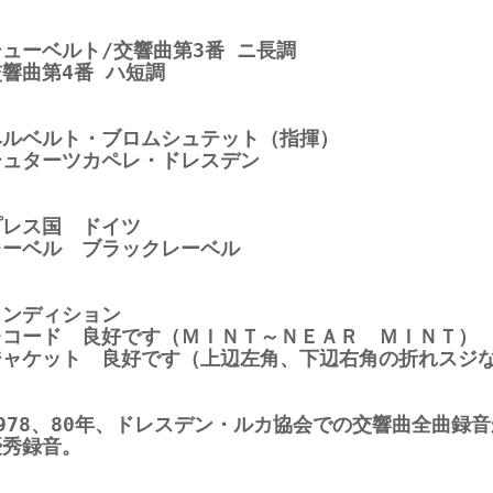
シューベルト/交響曲第3番 ニ長調
交響曲第4番 ハ短調
ヘルベルト・ブロムシュテット（指揮）
シュターツカペレ・ドレスデン
プレス国 ドイツ
レーベル ブラックレーベル
コンディション
レコード 良好です（ＭＩＮＴ～ＮＥＡＲ ＭＩＮＴ）
ジャケット 良好です（上辺左角、下辺右角の折れスジ
1978、80年、ドレスデン・ルカ協会での交響曲全曲録
優秀録音。