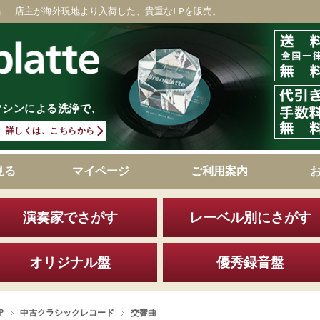
」 店主が海外現地より入荷した、貴重なLPを販売。
マシンによる洗浄で、
詳しくは、こちらから
見る
マイページ
ご利用案内
演奏家でさがす
レーベル別にさがす
オリジナル盤
優秀録音盤
P
中古クラシックレコード
交響曲