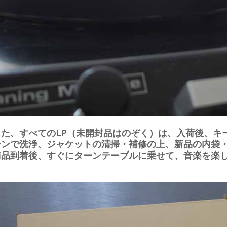
また、すべてのLP（未開封品はのぞく）は、入荷後、キ
シンで洗浄、ジャケットの清掃・補修の上、新品の内袋
商品到着後、すぐにターンテーブルに乗せて、音楽を楽