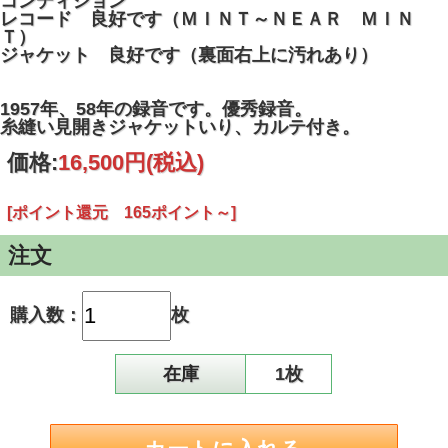
コンディション
レコード 良好です（ＭＩＮＴ～ＮＥＡＲ ＭＩＮ
Ｔ）
ジャケット 良好です（裏面右上に汚れあり）
1957年、58年の録音です。優秀録音。
糸縫い見開きジャケットいり、カルテ付き。
価格:
16,500円
(税込)
[ポイント還元 165ポイント～]
注文
購入数：
枚
在庫
1枚