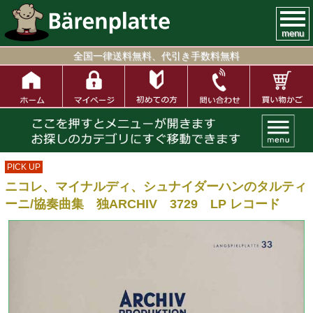
menu
全国一律送料無料、代引き手数料無料
PICK UP
ニコレ、マイナルディ、シュナイダーハンのタルティ
ーニ/協奏曲集 独ARCHIV 3729 LP レコード