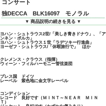
コンサート
独DECCA BLK16097 モノラル
▼ 商品説明の続きを見る ▼
ヨハン・シュトラウス2世/「美しき青きドナウ」、「ア
ンネン・ポルカ」
ヨハン・シュトラウス１世「ラデツキー行進曲」
ヨーゼフ・シュトラウス/「休暇旅行で」 ほか
クレメンス・クラウス（指揮）
ウィーン・フィルハーモニー管弦楽団
プレス国 ドイツ
レーベル 紫色地に金文字レーベル
コンディション
レコード 良好です（ＭＩＮＴ～ＮＥＡＲ ＭＩＮ
Ｔ）