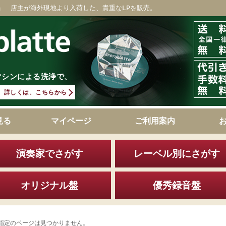
」 店主が海外現地より入荷した、貴重なLPを販売。
マシンによる洗浄で、
詳しくは、こちらから
見る
マイページ
ご利用案内
演奏家でさがす
レーベル別にさがす
オリジナル盤
優秀録音盤
指定のページは見つかりません。