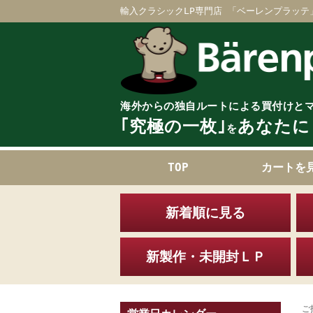
輸入クラシックLP専門店 「ベーレンプラッテ
海外からの独自ルートによる買付けと
｢究極の一枚｣
あなたに
を
TOP
カートを
新着順に見る
新製作・未開封ＬＰ
ご