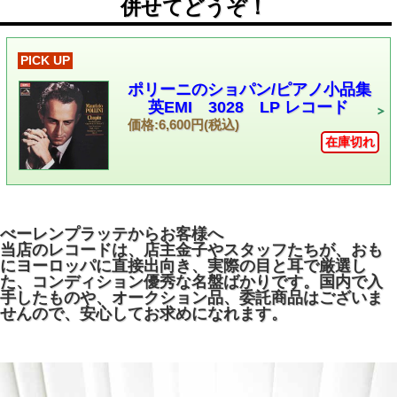
併せてどうぞ！
PICK UP
ポリーニのショパン/ピアノ小品集
英EMI 3028 LP レコード
価格:6,600円(税込)
在庫切れ
べーレンプラッテからお客様へ
当店のレコードは、店主金子やスタッフたちが、おも
にヨーロッパに直接出向き、実際の目と耳で厳選し
た、コンディション優秀な名盤ばかりです。国内で入
手したものや、オークション品、委託商品はございま
せんので、安心してお求めになれます。