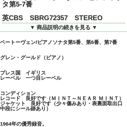
タ第5-7番
英CBS SBRG72357 STEREO
▼ 商品説明の続きを見る ▼
ベートーヴェン/ピアノソナタ第5番、第6番、第7番
グレン・グールド（ピアノ）
プレス国 イギリス
レーベル 一つ目レーベル
コンディション
レコード 良好です（ＭＩＮＴ～ＮＥＡＲ ＭＩＮＴ）
ジャケット 良好です（少々傷みあり・表裏面取出口
中段にシール跡あり）
1964年の優秀録音。