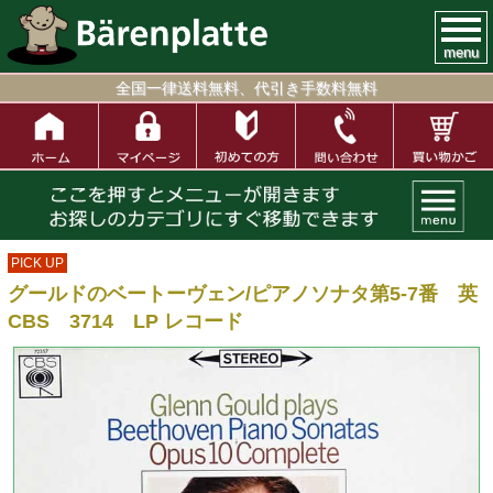
menu
全国一律送料無料、代引き手数料無料
PICK UP
グールドのベートーヴェン/ピアノソナタ第5-7番 英
CBS 3714 LP レコード