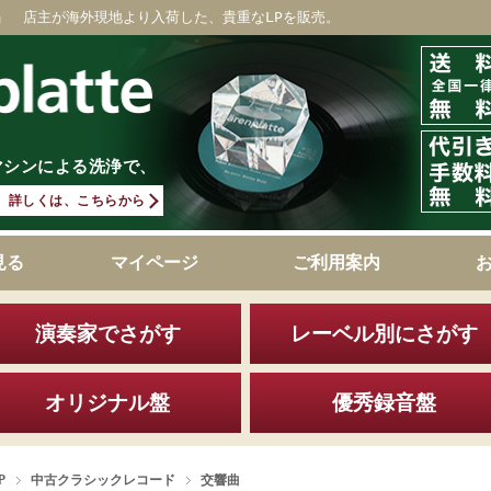
」 店主が海外現地より入荷した、貴重なLPを販売。
マシンによる洗浄で、
詳しくは、こちらから
見る
マイページ
ご利用案内
演奏家でさがす
レーベル別にさがす
オリジナル盤
優秀録音盤
P
中古クラシックレコード
交響曲