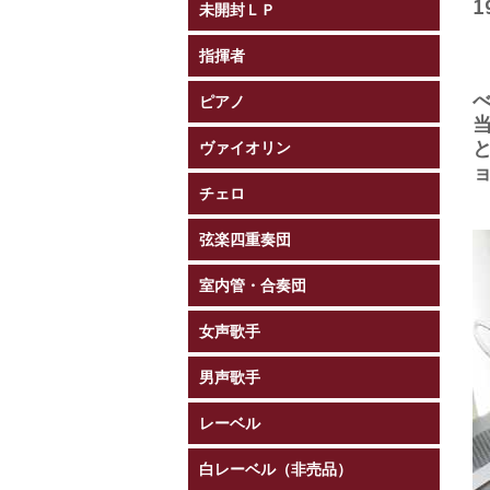
1
未開封ＬＰ
指揮者
ピアノ
ヴァイオリン
チェロ
弦楽四重奏団
室内管・合奏団
女声歌手
男声歌手
レーベル
白レーベル（非売品）