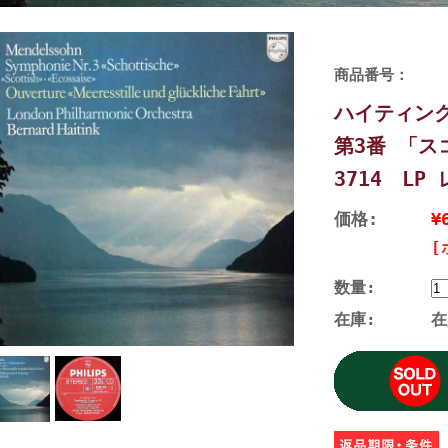
商品番号：
ハイティン
第3番 「ス
3714 LP
価格:
¥
[
数量:
在庫:
在