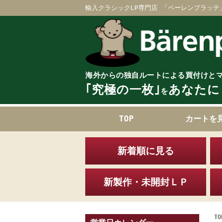
輸入クラシックLP専門店 「ベーレンプラッテ
海外からの独自ルートによる買付けと
｢究極の一枚｣
あなたに
を
TOP
カートを
新着順に見る
新製作・未開封ＬＰ
TO