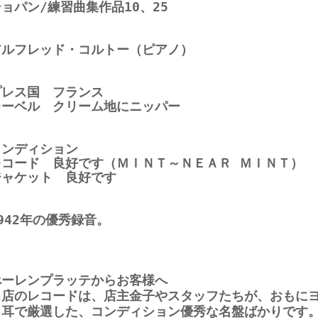
ョパン/練習曲集作品10、25
アルフレッド・コルトー（ピアノ）
プレス国 フランス
レーベル クリーム地にニッパー
コンディション
レコード 良好です（ＭＩＮＴ～ＮＥＡＲ ＭＩＮＴ）
ジャケット 良好です
942年の優秀録音。
べーレンプラッテからお客様へ
当店のレコードは、店主金子やスタッフたちが、おもに
と耳で厳選した、コンディション優秀な名盤ばかりです