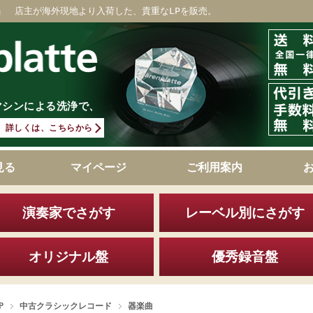
」 店主が海外現地より入荷した、貴重なLPを販売。
マシンによる洗浄で、
詳しくは、こちらから
見る
マイページ
ご利用案内
演奏家でさがす
レーベル別にさがす
オリジナル盤
優秀録音盤
P
中古クラシックレコード
器楽曲