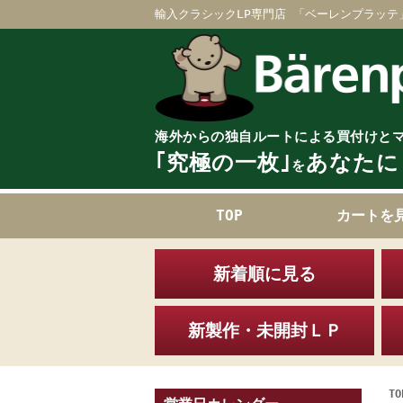
輸入クラシックLP専門店 「ベーレンプラッテ
海外からの独自ルートによる買付けと
｢究極の一枚｣
あなたに
を
TOP
カートを
新着順に見る
新製作・未開封ＬＰ
TO