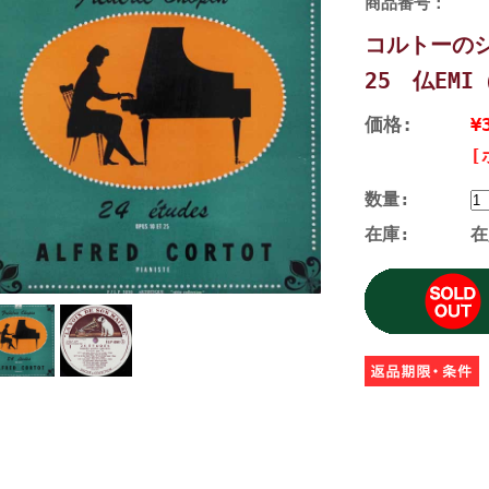
商品番号：
コルトーのシ
25 仏EMI
価格:
¥
[
数量:
在庫:
在