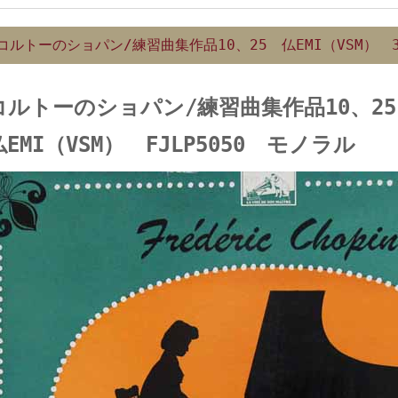
コルトーのショパン/練習曲集作品10、25 仏EMI（VSM） 3
コルトーのショパン/練習曲集作品10、25
仏EMI（VSM） FJLP5050 モノラル