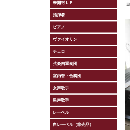
未開封ＬＰ
指揮者
ピアノ
ヴァイオリン
チェロ
弦楽四重奏団
室内管・合奏団
女声歌手
男声歌手
レーベル
白レーベル（非売品）