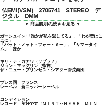
仏EMI(VSM) 2705741 STEREO デ
ジタル DMM
▼ 商品説明の続きを見る ▼
ガーシュイン/「誰かが私を愛してる」、「わが恋はこ
こに」
「バット・ノット・フォー・ミー」、「サマータイ
ム」 ほか
キリ・テ・カナワ（ソプラノ）
ジョン・マッグリン（指揮）
ザ・ニュー・プリンセス・シアター管弦楽団
プレス国 フランス
レーベル 新ニッパーレーベル
コンディション
レコード 良好です（ＭＩＮＴ～ＮＥＡＲ ＭＩＮ