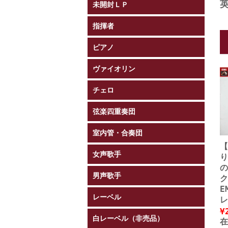
未開封ＬＰ
指揮者
ピアノ
ヴァイオリン
チェロ
弦楽四重奏団
室内管・合奏団
【
女声歌手
り
の
男声歌手
ク
E
レーベル
レ
¥
白レーベル（非売品）
在