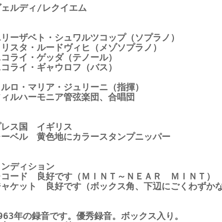
ヴェルディ/レクイエム
エリーザベト・シュワルツコップ（ソプラノ）
クリスタ・ルードヴィヒ（メゾソプラノ）
ニコライ・ゲッダ（テノール）
ニコライ・ギャウロフ（バス）
カルロ・マリア・ジュリーニ（指揮）
フィルハーモニア管弦楽団、合唱団
プレス国 イギリス
レーベル 黄色地にカラースタンプニッパー
コンディション
レコード 良好です（ＭＩＮＴ～ＮＥＡＲ ＭＩＮＴ）
ジャケット 良好です（ボックス角、下辺にごくわずか
1963年の録音です。優秀録音。ボックス入り。