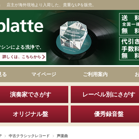
」 店主が海外現地より入荷した、貴重なLPを販売。
マシンによる洗浄で、
詳しくは、こちらから
見る
マイページ
ご利用案内
演奏家でさがす
レーベル別にさがす
オリジナル盤
優秀録音盤
P
中古クラシックレコード
声楽曲