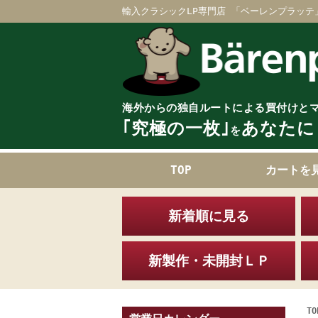
輸入クラシックLP専門店 「ベーレンプラッテ
海外からの独自ルートによる買付けと
｢究極の一枚｣
あなたに
を
TOP
カートを
新着順に見る
新製作・未開封ＬＰ
TO