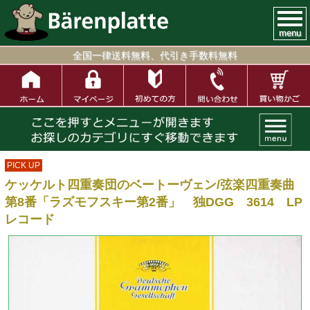
menu
全国一律送料無料、代引き手数料無料
PICK UP
ケッケルト四重奏団のベートーヴェン/弦楽四重奏曲
第8番「ラズモフスキー第2番」 独DGG 3614 LP
レコード