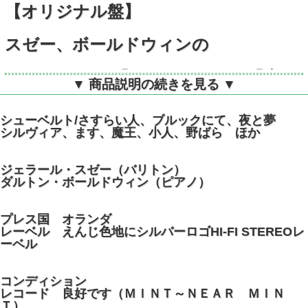
【オリジナル盤】
スゼー、ボールドウィンの
シューベルト/「さすらい人」、「魔
▼ 商品説明の続きを見る ▼
王」ほか歌曲集
シューベルト/さすらい人、ブルックにて、夜と夢
蘭PHILIPS 835097AY STEREO
シルヴィア、ます、魔王、小人、野ばら ほか
ジェラール・スゼー（バリトン）
ダルトン・ボールドウィン（ピアノ）
プレス国 オランダ
レーベル えんじ色地にシルバーロゴHI-FI STEREOレ
ーベル
コンディション
レコード 良好です（ＭＩＮＴ～ＮＥＡＲ ＭＩＮ
Ｔ）