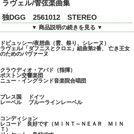
ラヴェル/管弦楽曲集
独DGG 2561012 STEREO
▼ 商品説明の続きを見る ▼
ドビュッシー/夜想曲（雲、祭り、シレーヌ）
ラヴェル/「ダフニスとクロエ」組曲第2番、 亡き王女
のためのパヴァーヌ
クラウディオ・アバド（指揮）
ボストン交響楽団
ニュー・イングランド音楽院合唱団
プレス国 ドイツ
レーベル ブルーラインレーベル
コンディション
レコード 良好です（ＭＩＮＴ～ＮＥＡＲ ＭＩＮ
Ｔ）