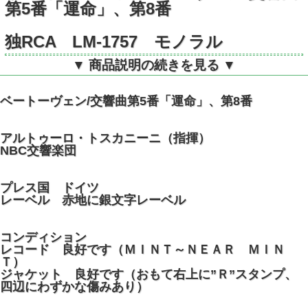
第5番「運命」、第8番
独RCA LM-1757 モノラル
▼ 商品説明の続きを見る ▼
ベートーヴェン/交響曲第5番「運命」、第8番
アルトゥーロ・トスカニーニ（指揮）
NBC交響楽団
プレス国 ドイツ
レーベル 赤地に銀文字レーベル
コンディション
レコード 良好です（ＭＩＮＴ～ＮＥＡＲ ＭＩＮ
Ｔ）
ジャケット 良好です（おもて右上に”Ｒ”スタンプ、
四辺にわずかな傷みあり）