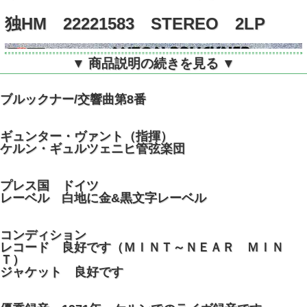
独HM 22221583 STEREO 2LP
▼ 商品説明の続きを見る ▼
ブルックナー/交響曲第8番
ギュンター・ヴァント（指揮）
ケルン・ギュルツェニヒ管弦楽団
プレス国 ドイツ
レーベル 白地に金&黒文字レーベル
コンディション
レコード 良好です（ＭＩＮＴ～ＮＥＡＲ ＭＩＮ
Ｔ）
ジャケット 良好です