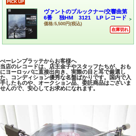
PICK UP
ヴァントのブルックナー/交響曲第
6番 独HM 3121 LP レコード
価格:5,500円(税込)
在庫切れ
べーレンプラッテからお客様へ
当店のレコードは、店主金子やスタッフたちが、おも
にヨーロッパに直接出向き、実際の目と耳で厳選し
た、コンディション優秀な名盤ばかりです。国内で入
手したものや、オークション品、委託商品はございま
せんので、安心してお求めになれます。