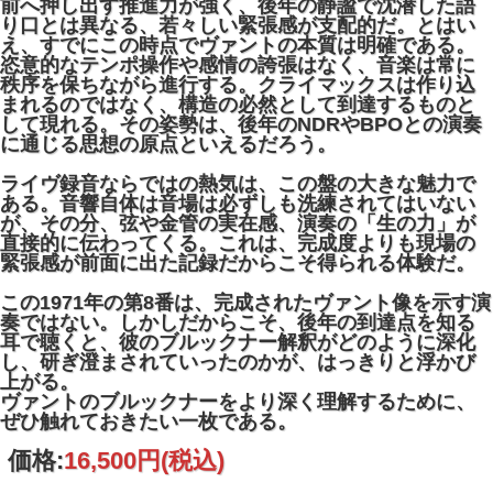
前へ押し出す推進力が強く、後年の静謐で沈潜した語
り口とは異なる、若々しい緊張感が支配的だ。とはい
え、すでにこの時点でヴァントの本質は明確である。
恣意的なテンポ操作や感情の誇張はなく、音楽は常に
秩序を保ちながら進行する。クライマックスは作り込
まれるのではなく、構造の必然として到達するものと
して現れる。その姿勢は、後年のNDRやBPOとの演奏
に通じる思想の原点といえるだろう。
ライヴ録音ならではの熱気は、この盤の大きな魅力で
ある。音響自体は音場は必ずしも洗練されてはいない
が、その分、弦や金管の実在感、演奏の「生の力」が
直接的に伝わってくる。これは、完成度よりも現場の
緊張感が前面に出た記録だからこそ得られる体験だ。
この1971年の第8番は、完成されたヴァント像を示す演
奏ではない。しかしだからこそ、後年の到達点を知る
耳で聴くと、彼のブルックナー解釈がどのように深化
し、研ぎ澄まされていったのかが、はっきりと浮かび
上がる。
ヴァントのブルックナーをより深く理解するために、
ぜひ触れておきたい一枚である。
価格:
16,500円
(税込)