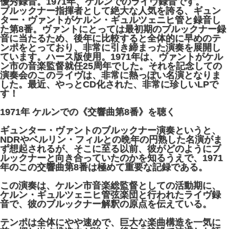
優秀録音。1971年、ケルンでのライヴ録音です。
ブルックナー指揮者として絶大な人気を誇る、ギュン
ター・ヴァントがケルン・ギュルツェニヒ管と録音し
た第8番。ヴァントにとっては最初期のブルックナー録
音に当たるため、後年に比較すると全体的に早めのテ
ンポをとっており、非常に引き締まった演奏を展開し
ています。ハース版使用。1971年は、ヴァントがケル
ン市の音楽監督就任25周年でした。それを記念しての
演奏会のこのライヴは、非常に熱っぽい名演となりま
した。最近、やっとCD化された、非常に珍しいLPで
す！
1971年 ケルンでの《交響曲第8番》を聴く
ギュンター・ヴァントのブルックナー演奏というと、
NDRやベルリン・フィルとの晩年の円熟した名演がま
ず想起されるが、そこに至る以前、彼がどのようにブ
ルックナーと向き合っていたのかを知るうえで、1971
年のこの交響曲第8番は極めて重要な記録である。
この演奏は、ケルン市音楽総監督としての活動期に、
ケルン・ギュルツェニヒ管弦楽団と行われたライヴ録
音で、彼のブルックナー解釈の原点を伝えている。
テンポは全体にやや速めで、巨大な楽曲構造を一気に