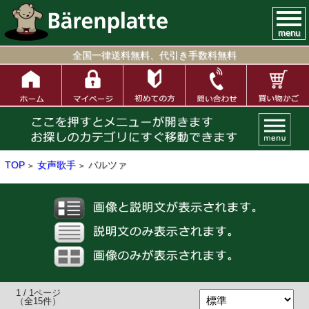
menu
全国一律送料無料、代引き手数料無料
TOP
女声歌手
バルツァ
>
>
1 / 1ページ
（全15件）