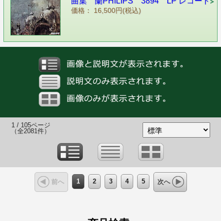
曲集 蘭PHILIPS 3894 LP レコード
価格： 16,500円(税込)
1 / 105ページ
（全2081件）
1
2
3
4
5
前へ
次へ