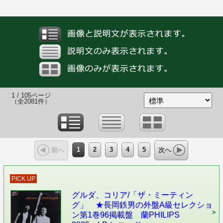
1 / 105ページ
（全2081件）
1
2
3
4
5
前へ
次へ
PICK UP
グルダ、コリア/「ザ・ミーティン
グ」 ★長岡鉄男の外盤A級セレクショ
ン第1巻96掲載盤 蘭PHILIPS