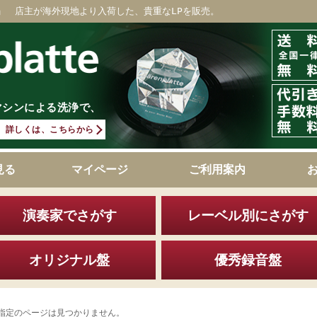
」 店主が海外現地より入荷した、貴重なLPを販売。
マシンによる洗浄で、
詳しくは、こちらから
見る
マイページ
ご利用案内
演奏家でさがす
レーベル別にさがす
オリジナル盤
優秀録音盤
指定のページは見つかりません。