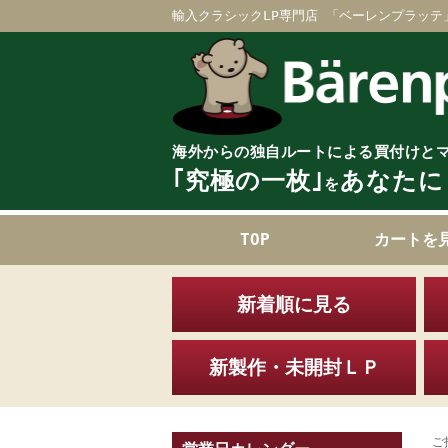
輸入クラシックLP専門店 「ベーレンプラッテ
海外からの独自ルートによる買付けと
｢究極の一枚｣
あなたに
を
TOP
カートを
新着順に見る
新製作・未開封ＬＰ
ご