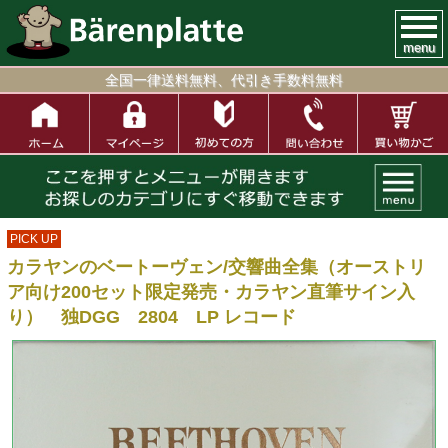
menu
全国一律送料無料、代引き手数料無料
PICK UP
カラヤンのベートーヴェン/交響曲全集（オーストリ
ア向け200セット限定発売・カラヤン直筆サイン入
り） 独DGG 2804 LP レコード