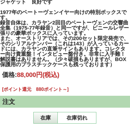
ジャケット 良好です
1977年のベートーヴェンイヤー向けの特別ボックスで
す。
録音自体は、カラヤン2回目のベートーヴェンの交響曲
全集（1975-77年録音）と同一ですが、ビニールレザー
張りの豪華ボックスに入っています。
また、オーストリアでは、その200セット限定発売で、
そのシリアルナンバー（これは143）が入っているカー
ドには、カラヤンの直筆サインもあります。コレクタ
ー向け貴重盤！インタビュー盤付き。非常に入手難！
解説書はありません。（少々破損もありますが、BOX
保護用のプラスチックケースも残っております）
価格:
88,000円
(税込)
[ポイント還元 880ポイント～]
注文
在庫
在庫切れ